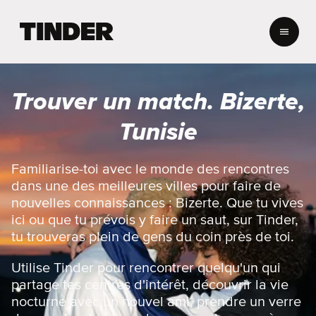
A
c
c
u
e
Trouver un match. Bizerte,
i
l
Tunisie
T
i
n
Familiarise-toi avec le monde des rencontres
d
dans une des meilleures villes pour faire de
e
nouvelles connaissances : Bizerte. Que tu vives
r
ici ou que tu prévois y faire un saut, sur Tinder,
tu trouveras plein de gens du coin près de toi.
Utilise Tinder pour rencontrer quelqu'un qui
partage tes centres d'intérêt, découvrir la vie
nocturne avec un nouvel ami, prendre un verre