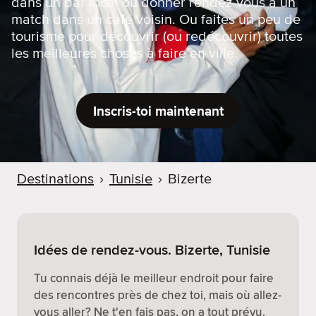
dans un bar local ou donner rendez-vous à un
match dans un café voisin. Ou faites un peu de
tourisme pour découvrir (ou redécouvrir) toutes
les meilleures choses à faire en ville.
Inscris-toi maintenant
Destinations
›
Tunisie
›
Bizerte
Idées de rendez-vous. Bizerte, Tunisie
Tu connais déjà le meilleur endroit pour faire
des rencontres près de chez toi, mais où allez-
vous aller? Ne t'en fais pas, on a tout prévu.