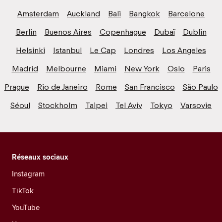
Amsterdam
Auckland
Bali
Bangkok
Barcelone
Berlin
Buenos Aires
Copenhague
Dubaï
Dublin
Helsinki
Istanbul
Le Cap
Londres
Los Angeles
Madrid
Melbourne
Miami
New York
Oslo
Paris
Prague
Rio de Janeiro
Rome
San Francisco
São Paulo
Séoul
Stockholm
Taipei
Tel Aviv
Tokyo
Varsovie
Réseaux sociaux
Instagram
TikTok
YouTube