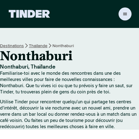
A
c
c
u
e
Destinations
Thaïlande
Nonthaburi
i
Nonthaburi
l
T
i
Nonthaburi, Thaïlande
n
Familiarise-toi avec le monde des rencontres dans une des
d
meilleures villes pour faire de nouvelles connaissances :
e
Nonthaburi. Que tu vives ici ou que tu prévois y faire un saut, sur
Tinder, tu trouveras plein de gens du coin près de toi.
r
Utilise Tinder pour rencontrer quelqu'un qui partage tes centres
d'intérêt, découvrir la vie nocturne avec un nouvel ami, prendre un
verre dans un bar local ou donner rendez-vous à un match dans un
café voisin. Ou faites un peu de tourisme pour découvrir (ou
redécouvrir) toutes les meilleures choses à faire en ville.