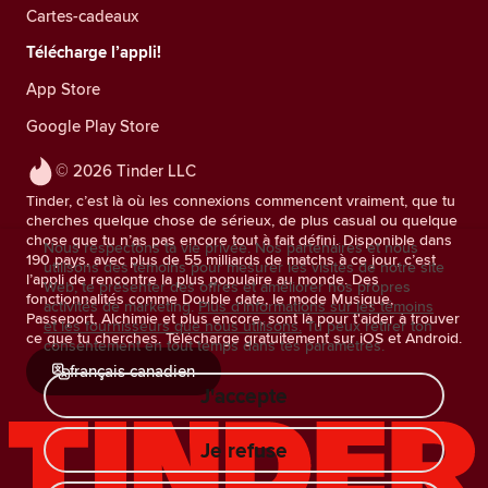
Cartes-cadeaux
Télécharge l’appli!
App Store
Google Play Store
© 2026 Tinder LLC
Tinder, c’est là où les connexions commencent vraiment, que tu
cherches quelque chose de sérieux, de plus casual ou quelque
chose que tu n’as pas encore tout à fait défini. Disponible dans
Nous respectons ta vie privée. Nos partenaires et nous
190 pays, avec plus de 55 milliards de matchs à ce jour, c’est
utilisons des témoins pour mesurer les visites de notre site
l’appli de rencontre la plus populaire au monde. Des
Web, te présenter des offres et améliorer nos propres
fonctionnalités comme Double date, le mode Musique,
activités de marketing.
Plus d'informations sur les témoins
Passeport, Alchimie et plus encore, sont là pour t'aider à trouver
et les fournisseurs que nous utilisons.
Tu peux retirer ton
ce que tu cherches. Télécharge gratuitement sur iOS et Android.
consentement en tout temps dans tes paramètres.
français canadien
J'accepte
Je refuse