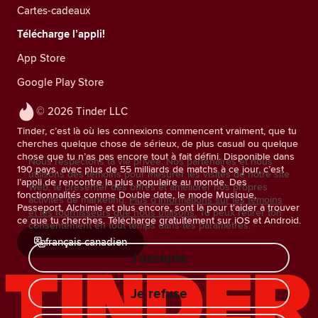
Cartes-cadeaux
Télécharge l’appli!
App Store
Google Play Store
© 2026 Tinder LLC
Tinder, c’est là où les connexions commencent vraiment, que tu
cherches quelque chose de sérieux, de plus casual ou quelque
chose que tu n’as pas encore tout à fait défini. Disponible dans
Nous respectons ta vie privée. Nos partenaires et nous
190 pays, avec plus de 55 milliards de matchs à ce jour, c’est
utilisons des témoins pour mesurer les visites de notre site
l’appli de rencontre la plus populaire au monde. Des
Web, te présenter des offres et améliorer nos propres
fonctionnalités comme Double date, le mode Musique,
activités de marketing.
Plus d'informations sur les témoins
Passeport, Alchimie et plus encore, sont là pour t'aider à trouver
et les fournisseurs que nous utilisons.
Tu peux retirer ton
ce que tu cherches. Télécharge gratuitement sur iOS et Android.
consentement en tout temps dans tes paramètres.
français canadien
J'accepte
Je refuse