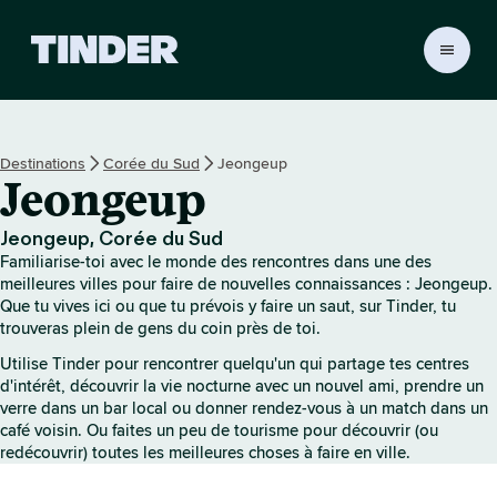
A
c
c
u
e
Destinations
Corée du Sud
Jeongeup
i
Jeongeup
l
T
i
Jeongeup, Corée du Sud
n
Familiarise-toi avec le monde des rencontres dans une des
d
meilleures villes pour faire de nouvelles connaissances : Jeongeup.
e
Que tu vives ici ou que tu prévois y faire un saut, sur Tinder, tu
trouveras plein de gens du coin près de toi.
r
Utilise Tinder pour rencontrer quelqu'un qui partage tes centres
d'intérêt, découvrir la vie nocturne avec un nouvel ami, prendre un
verre dans un bar local ou donner rendez-vous à un match dans un
café voisin. Ou faites un peu de tourisme pour découvrir (ou
redécouvrir) toutes les meilleures choses à faire en ville.