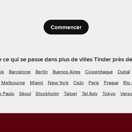
Commencer
ce qui se passe dans plus de villes Tinder près de
ok
Barcelone
Berlin
Buenos Aires
Copenhague
Dubaï
Melbourne
Miami
New York
Oslo
Paris
Prague
Rio 
o Paulo
Séoul
Stockholm
Taipei
Tel Aviv
Tokyo
Varso