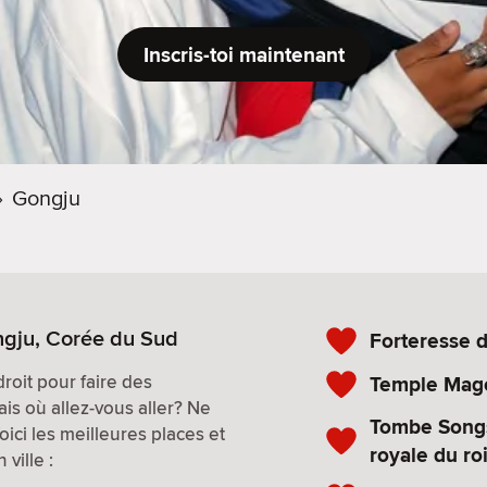
Inscris-toi maintenant
›
Gongju
ngju, Corée du Sud
Forteresse 
roit pour faire des
Temple Mag
is où allez-vous aller? Ne
Tombe Songs
Voici les meilleures places et
royale du r
ville :