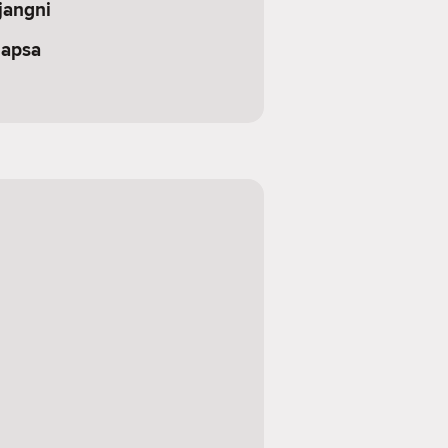
jangni
Gapsa