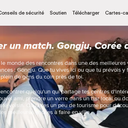
Conseils de sécurité
Soutien
Télécharger
Cartes-c
er un match. Gongju, Corée 
c le monde des rencontres dans une des meilleures v
ces : Gongju. Que tu vives ici ou que tu prévois y f
 plein de gens du coin près de toi.
rencontrer quelqu'un qui partage tes centres d'intérê
ouvel ami, prendre un verre dans un bar local ou d
fé voisin. Ou faites un peu de tourisme pour décou
les meilleures choses à faire en ville.