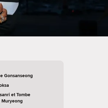
de Gonsanseong
oksa
anri et Tombe
oi Muryeong