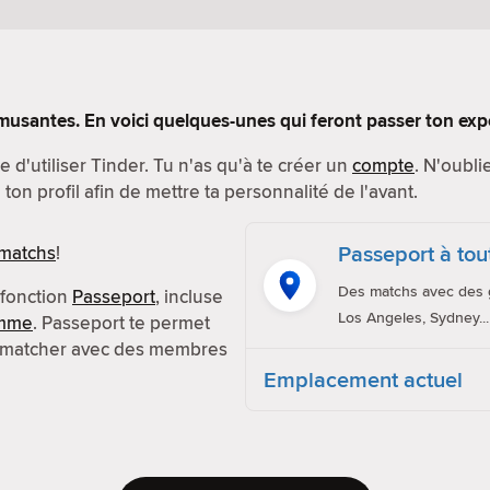
musantes. En voici quelques-unes qui feront passer ton exp
 d'utiliser Tinder. Tu n'as qu'à te créer un
compte
. N'oubli
ton profil afin de mettre ta personnalité de l'avant.
Passeport à to
 matchs
!
Des matchs avec des g
 fonction
Passeport
, incluse
Los Angeles, Sydney...
amme
. Passeport te permet
 matcher avec des membres
Emplacement actuel