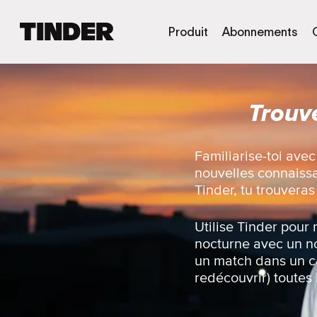
A
Produit
Abonnements
c
c
u
e
Trouv
i
l
T
i
Familiarise-toi ave
n
nouvelles connaissan
d
Tinder, tu trouveras
e
r
Utilise Tinder pour 
nocturne avec un n
un match dans un ca
redécouvrir) toutes 