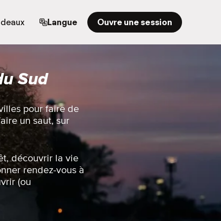
adeaux
Langue
Ouvre une session
du Sud
illes pour faire de
aire un saut, sur
t, découvrir la vie
onner rendez-vous à
vrir (ou