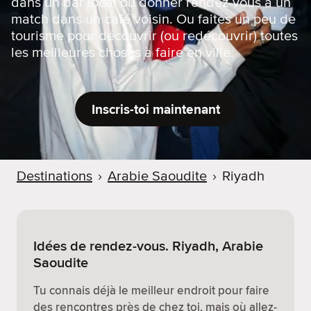
dans un bar local ou donner rendez-vous à un
match dans un café voisin. Ou faites un peu de
tourisme pour découvrir (ou redécouvrir) toutes
les meilleures choses à faire en ville.
Inscris-toi maintenant
Destinations
›
Arabie Saoudite
›
Riyadh
Idées de rendez-vous. Riyadh, Arabie
Saoudite
Tu connais déjà le meilleur endroit pour faire
des rencontres près de chez toi, mais où allez-