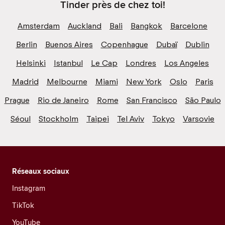
Tinder près de chez toi!
Amsterdam
Auckland
Bali
Bangkok
Barcelone
Berlin
Buenos Aires
Copenhague
Dubaï
Dublin
Helsinki
Istanbul
Le Cap
Londres
Los Angeles
Madrid
Melbourne
Miami
New York
Oslo
Paris
Prague
Rio de Janeiro
Rome
San Francisco
São Paulo
Séoul
Stockholm
Taipei
Tel Aviv
Tokyo
Varsovie
Réseaux sociaux
Instagram
TikTok
YouTube