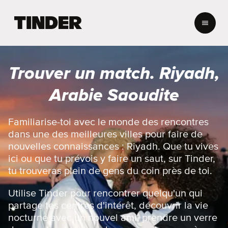
A
c
c
u
e
Trouver un match. Riyadh,
i
l
Arabie Saoudite
T
i
n
Familiarise-toi avec le monde des rencontres
d
dans une des meilleures villes pour faire de
e
nouvelles connaissances : Riyadh. Que tu vives
r
ici ou que tu prévois y faire un saut, sur Tinder,
tu trouveras plein de gens du coin près de toi.
Utilise Tinder pour rencontrer quelqu'un qui
partage tes centres d'intérêt, découvrir la vie
nocturne avec un nouvel ami, prendre un verre