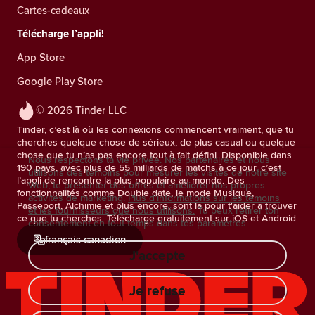
Cartes-cadeaux
Télécharge l’appli!
App Store
Google Play Store
© 2026 Tinder LLC
Tinder, c’est là où les connexions commencent vraiment, que tu
cherches quelque chose de sérieux, de plus casual ou quelque
chose que tu n’as pas encore tout à fait défini. Disponible dans
Nous respectons ta vie privée. Nos partenaires et nous
190 pays, avec plus de 55 milliards de matchs à ce jour, c’est
utilisons des témoins pour mesurer les visites de notre site
l’appli de rencontre la plus populaire au monde. Des
Web, te présenter des offres et améliorer nos propres
fonctionnalités comme Double date, le mode Musique,
activités de marketing.
Plus d'informations sur les témoins
Passeport, Alchimie et plus encore, sont là pour t'aider à trouver
et les fournisseurs que nous utilisons.
Tu peux retirer ton
ce que tu cherches. Télécharge gratuitement sur iOS et Android.
consentement en tout temps dans tes paramètres.
français canadien
J'accepte
Je refuse