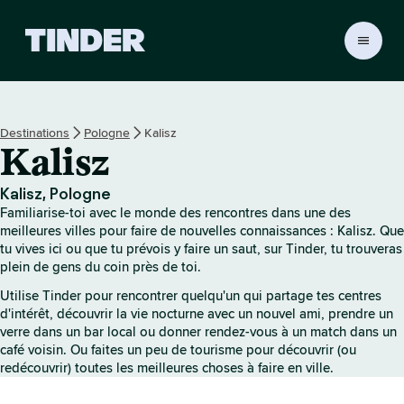
A
c
c
u
e
Destinations
Pologne
Kalisz
i
Kalisz
l
T
i
Kalisz, Pologne
n
Familiarise-toi avec le monde des rencontres dans une des
d
meilleures villes pour faire de nouvelles connaissances : Kalisz. Que
e
tu vives ici ou que tu prévois y faire un saut, sur Tinder, tu trouveras
plein de gens du coin près de toi.
r
Utilise Tinder pour rencontrer quelqu'un qui partage tes centres
d'intérêt, découvrir la vie nocturne avec un nouvel ami, prendre un
verre dans un bar local ou donner rendez-vous à un match dans un
café voisin. Ou faites un peu de tourisme pour découvrir (ou
redécouvrir) toutes les meilleures choses à faire en ville.