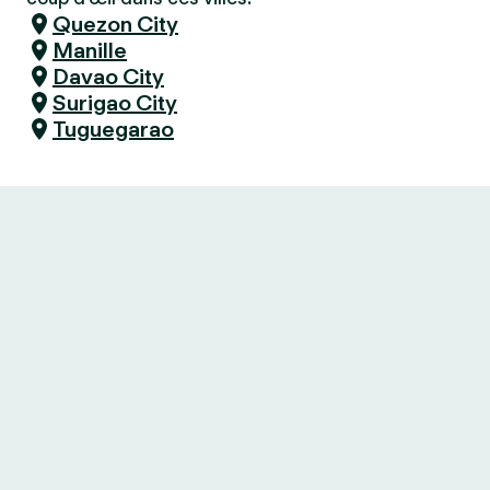
Quezon City
Manille
Davao City
Surigao City
Tuguegarao