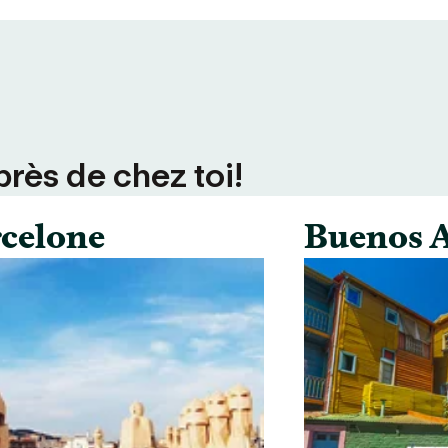
près de chez toi!
celone
Buenos A