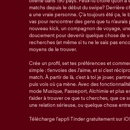
offerte dans 190 pays. Peux-tu croire qu'on a 
matchs depuis le début du swipe? Derrière ch
a une vraie personne. Ç’a toujours été ça, le bu
vas pour rencontrer des gens que tu n’aurais 
nouveau kick, un compagnon de voyage, une 
doucement pour devenir quelque chose de vra
recherches (et même si tu ne le sais pas enco
moyens de le trouver.
Crée un profil, set tes préférences et comme
simple : t'envoies des J'aime, et si c'est récip
match. À partir de là, c'est à toi je jouer, partn
puis vois où ça mène. Avec des fonctionnali
mode Musique, Passeport, Alchimie et plus en
t'aider à trouver ce que tu cherches, que ce so
une relation sérieuse, ou quelque chose entre
Télécharge l’appli Tinder gratuitement sur iO