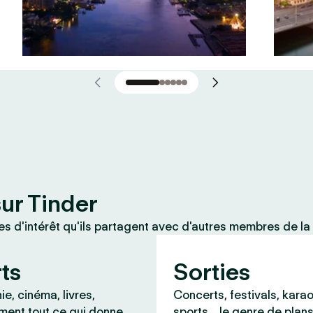
sur Tinder
 d'intérêt qu'ils partagent avec d'autres membres de la
rts
Sorties
e, cinéma, livres,
Concerts, festivals, karao
ment tout ce qui donne
sports… le genre de plans