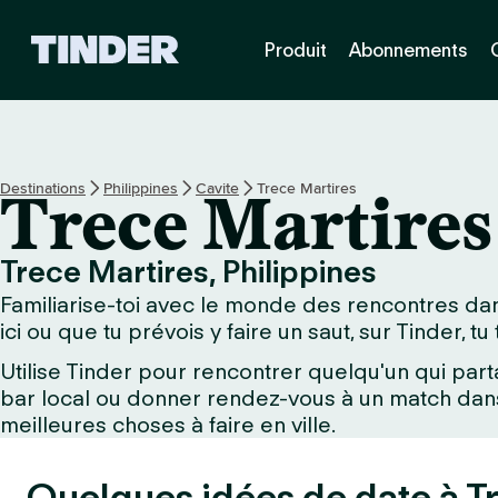
A
Produit
Abonnements
c
c
u
e
i
l
Destinations
Philippines
Cavite
Trece Martires
Trece Martires
T
i
n
Trece Martires, Philippines
d
Familiarise-toi avec le monde des rencontres dan
e
r
ici ou que tu prévois y faire un saut, sur Tinder, t
Utilise Tinder pour rencontrer quelqu'un qui part
bar local ou donner rendez-vous à un match dans 
meilleures choses à faire en ville.
Quelques idées de date à T