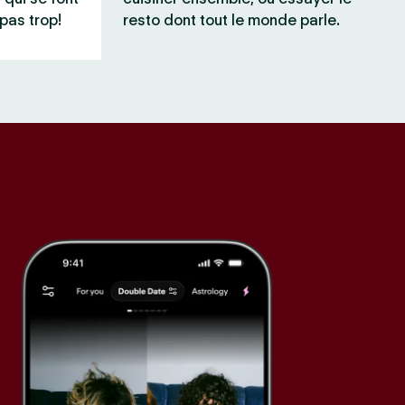
pas trop!
resto dont tout le monde parle.