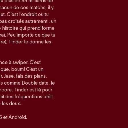
vu plus de 55 milliards de
acun de ces matchs, il y
t. C’est l’endroit où tu
pas croisés autrement : un
histoire qui prend forme
i. Peu importe ce que tu
re), Tinder te donne les
nce à swiper. C'est
roque, boum! C'est un
er. Jase, fais des plans,
tés comme Double date, le
core, Tinder est là pour
it des fréquentions chill,
 les deux.
S et Android.