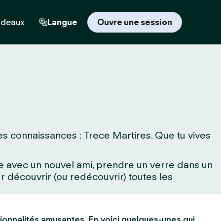
adeaux
Langue
Ouvre une session
es connaissances : Trece Martires. Que tu vives
rne avec un nouvel ami, prendre un verre dans un
 découvrir (ou redécouvrir) toutes les
ionnalités amusantes. En voici quelques-unes qui