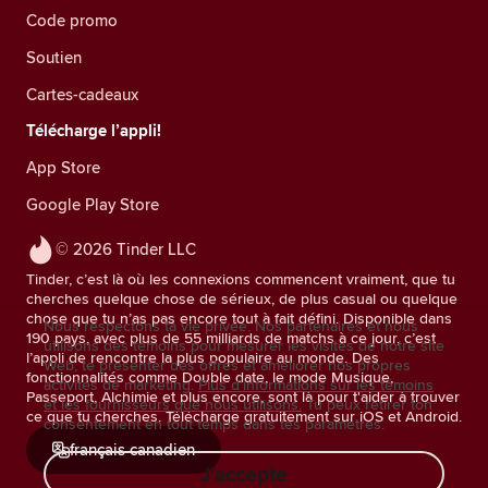
Code promo
Soutien
Cartes-cadeaux
Télécharge l’appli!
App Store
Google Play Store
© 2026 Tinder LLC
Tinder, c’est là où les connexions commencent vraiment, que tu
cherches quelque chose de sérieux, de plus casual ou quelque
chose que tu n’as pas encore tout à fait défini. Disponible dans
Nous respectons ta vie privée. Nos partenaires et nous
190 pays, avec plus de 55 milliards de matchs à ce jour, c’est
utilisons des témoins pour mesurer les visites de notre site
l’appli de rencontre la plus populaire au monde. Des
Web, te présenter des offres et améliorer nos propres
fonctionnalités comme Double date, le mode Musique,
activités de marketing.
Plus d'informations sur les témoins
Passeport, Alchimie et plus encore, sont là pour t'aider à trouver
et les fournisseurs que nous utilisons.
Tu peux retirer ton
ce que tu cherches. Télécharge gratuitement sur iOS et Android.
consentement en tout temps dans tes paramètres.
français canadien
J'accepte