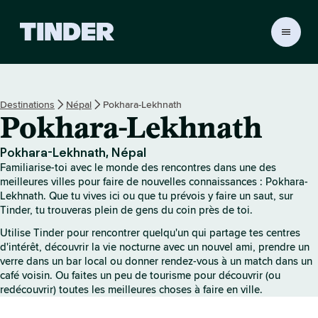
A
c
c
u
e
Destinations
Népal
Pokhara-Lekhnath
i
Pokhara-Lekhnath
l
T
i
Pokhara-Lekhnath, Népal
n
Familiarise-toi avec le monde des rencontres dans une des
d
meilleures villes pour faire de nouvelles connaissances : Pokhara-
e
Lekhnath. Que tu vives ici ou que tu prévois y faire un saut, sur
Tinder, tu trouveras plein de gens du coin près de toi.
r
Utilise Tinder pour rencontrer quelqu'un qui partage tes centres
d'intérêt, découvrir la vie nocturne avec un nouvel ami, prendre un
verre dans un bar local ou donner rendez-vous à un match dans un
café voisin. Ou faites un peu de tourisme pour découvrir (ou
redécouvrir) toutes les meilleures choses à faire en ville.