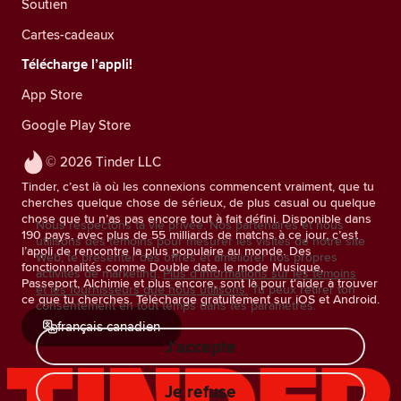
Soutien
Cartes-cadeaux
Télécharge l’appli!
App Store
Google Play Store
© 2026 Tinder LLC
Tinder, c’est là où les connexions commencent vraiment, que tu
cherches quelque chose de sérieux, de plus casual ou quelque
chose que tu n’as pas encore tout à fait défini. Disponible dans
Nous respectons ta vie privée. Nos partenaires et nous
190 pays, avec plus de 55 milliards de matchs à ce jour, c’est
utilisons des témoins pour mesurer les visites de notre site
l’appli de rencontre la plus populaire au monde. Des
Web, te présenter des offres et améliorer nos propres
fonctionnalités comme Double date, le mode Musique,
activités de marketing.
Plus d'informations sur les témoins
Passeport, Alchimie et plus encore, sont là pour t'aider à trouver
et les fournisseurs que nous utilisons.
Tu peux retirer ton
ce que tu cherches. Télécharge gratuitement sur iOS et Android.
consentement en tout temps dans tes paramètres.
français canadien
J'accepte
Je refuse