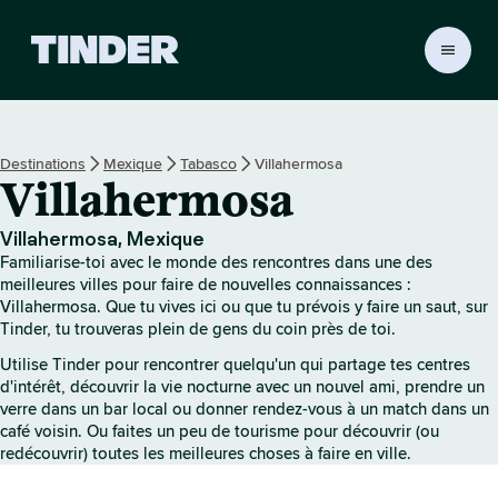
A
c
c
u
e
Destinations
Mexique
Tabasco
Villahermosa
i
Villahermosa
l
T
i
Villahermosa, Mexique
n
Familiarise-toi avec le monde des rencontres dans une des
d
meilleures villes pour faire de nouvelles connaissances :
e
Villahermosa. Que tu vives ici ou que tu prévois y faire un saut, sur
Tinder, tu trouveras plein de gens du coin près de toi.
r
Utilise Tinder pour rencontrer quelqu'un qui partage tes centres
d'intérêt, découvrir la vie nocturne avec un nouvel ami, prendre un
verre dans un bar local ou donner rendez-vous à un match dans un
café voisin. Ou faites un peu de tourisme pour découvrir (ou
redécouvrir) toutes les meilleures choses à faire en ville.