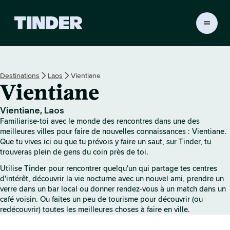
A
c
c
u
e
Destinations
Laos
Vientiane
i
Vientiane
l
T
i
Vientiane, Laos
n
Familiarise-toi avec le monde des rencontres dans une des
d
meilleures villes pour faire de nouvelles connaissances : Vientiane.
e
Que tu vives ici ou que tu prévois y faire un saut, sur Tinder, tu
trouveras plein de gens du coin près de toi.
r
Utilise Tinder pour rencontrer quelqu'un qui partage tes centres
d'intérêt, découvrir la vie nocturne avec un nouvel ami, prendre un
verre dans un bar local ou donner rendez-vous à un match dans un
café voisin. Ou faites un peu de tourisme pour découvrir (ou
redécouvrir) toutes les meilleures choses à faire en ville.