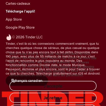
Cartes-cadeaux
Télécharge l’appli!
App Store
Google Play Store
© 2026 Tinder LLC
Tinder, c’est là où les connexions commencent vraiment, que tu
cherches quelque chose de sérieux, de plus casual ou quelque
chose que tu n’as pas encore tout à fait défini. Disponible dans
Nous respectons ta vie privée. Nos partenaires et nous
190 pays, avec plus de 55 milliards de matchs à ce jour, c’est
utilisons des témoins pour mesurer les visites de notre site
l’appli de rencontre la plus populaire au monde. Des
Web, te présenter des offres et améliorer nos propres
fonctionnalités comme Double date, le mode Musique,
activités de marketing.
Plus d'informations sur les témoins
Passeport, Alchimie et plus encore, sont là pour t'aider à trouver
et les fournisseurs que nous utilisons.
Tu peux retirer ton
ce que tu cherches. Télécharge gratuitement sur iOS et Android.
consentement en tout temps dans tes paramètres.
français canadien
J'accepte
Je refuse