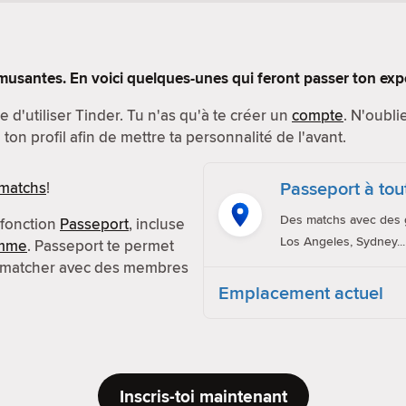
musantes. En voici quelques-unes qui feront passer ton exp
 d'utiliser Tinder. Tu n'as qu'à te créer un
compte
. N'oubli
ton profil afin de mettre ta personnalité de l'avant.
Passeport à to
 matchs
!
Des matchs avec des g
 fonction
Passeport
, incluse
Los Angeles, Sydney...
amme
. Passeport te permet
 matcher avec des membres
Emplacement actuel
Inscris-toi maintenant