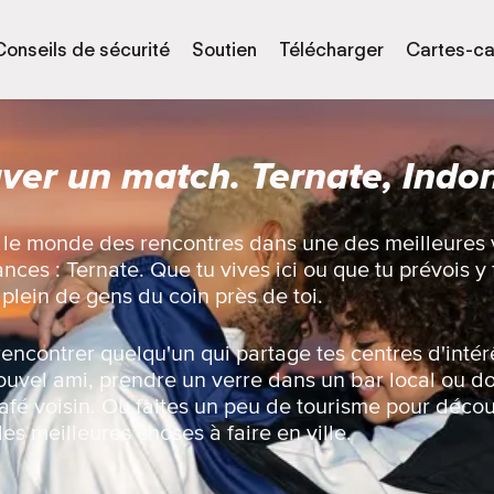
Conseils de sécurité
Soutien
Télécharger
Cartes-c
ver un match. Ternate, Indo
c le monde des rencontres dans une des meilleures v
ces : Ternate. Que tu vives ici ou que tu prévois y f
 plein de gens du coin près de toi.
rencontrer quelqu'un qui partage tes centres d'intérê
ouvel ami, prendre un verre dans un bar local ou d
fé voisin. Ou faites un peu de tourisme pour décou
les meilleures choses à faire en ville.