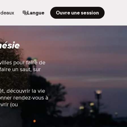
adeaux
Langue
Ouvre une session
nésie
illes pour faire de
aire un saut, sur
t, découvrir la vie
onner rendez-vous à
vrir (ou