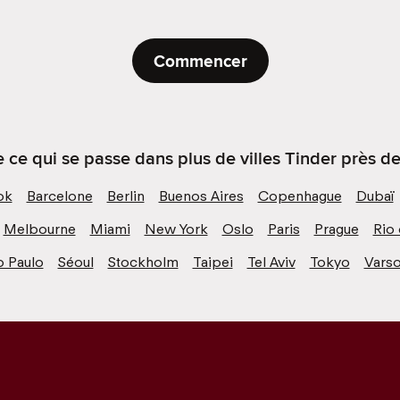
Commencer
ce qui se passe dans plus de villes Tinder près de
ok
Barcelone
Berlin
Buenos Aires
Copenhague
Dubaï
Melbourne
Miami
New York
Oslo
Paris
Prague
Rio 
o Paulo
Séoul
Stockholm
Taipei
Tel Aviv
Tokyo
Varso