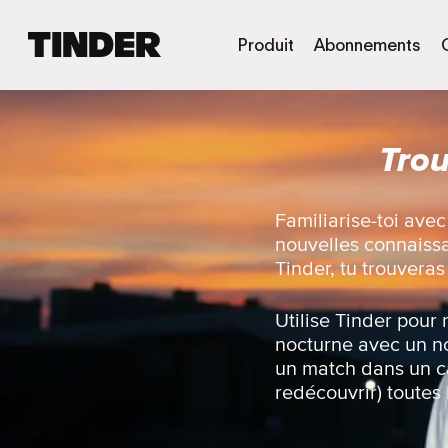
A
Produit
Abonnements
c
c
u
e
Trou
i
l
T
i
Familiarise-toi ave
n
nouvelles connaissan
d
Tinder, tu trouveras
e
r
Utilise Tinder pour 
nocturne avec un n
un match dans un ca
redécouvrir) toutes 