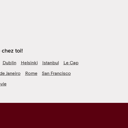
 chez toi!
Dublin
Helsinki
Istanbul
Le Cap
de Janeiro
Rome
San Francisco
vie