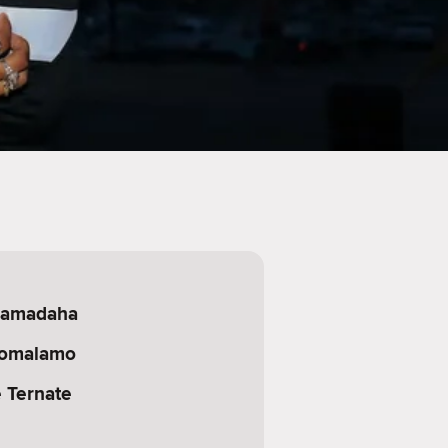
lamadaha
komalamo
 Ternate