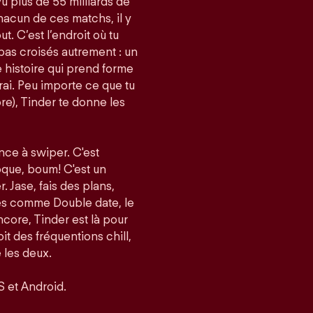
vu plus de 55 milliards de
acun de ces matchs, il y
t. C’est l’endroit où tu
pas croisés autrement : un
histoire qui prend forme
i. Peu importe ce que tu
re), Tinder te donne les
nce à swiper. C'est
roque, boum! C'est un
er. Jase, fais des plans,
tés comme Double date, le
core, Tinder est là pour
it des fréquentions chill,
 les deux.
S et Android.