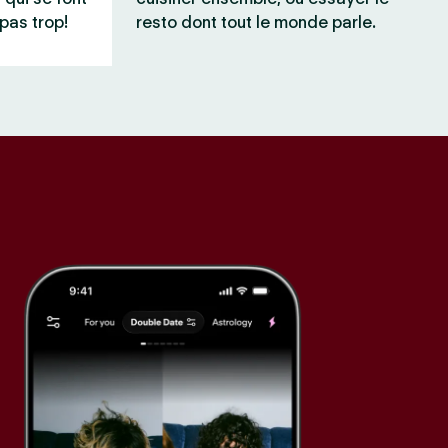
pas trop!
resto dont tout le monde parle.