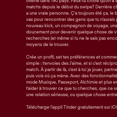
offerte dans 190 pays. Peux-tu croire qu'on a 
matchs depuis le début du swipe? Derrière ch
a une vraie personne. Ç’a toujours été ça, le bu
vas pour rencontrer des gens que tu n’aurais 
nouveau kick, un compagnon de voyage, une 
doucement pour devenir quelque chose de vra
recherches (et même si tu ne le sais pas enco
moyens de le trouver.
Crée un profil, set tes préférences et comme
simple : t'envoies des J'aime, et si c'est récip
match. À partir de là, c'est à toi je jouer, partn
puis vois où ça mène. Avec des fonctionnali
mode Musique, Passeport, Alchimie et plus en
t'aider à trouver ce que tu cherches, que ce so
une relation sérieuse, ou quelque chose entre
Télécharge l’appli Tinder gratuitement sur iO