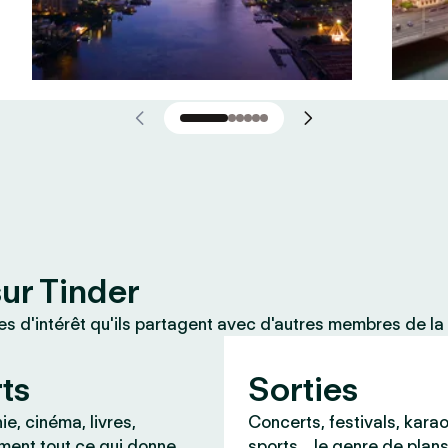
sur Tinder
 d'intérêt qu'ils partagent avec d'autres membres de la
rts
Sorties
e, cinéma, livres,
Concerts, festivals, karao
ment tout ce qui donne
sports… le genre de plans