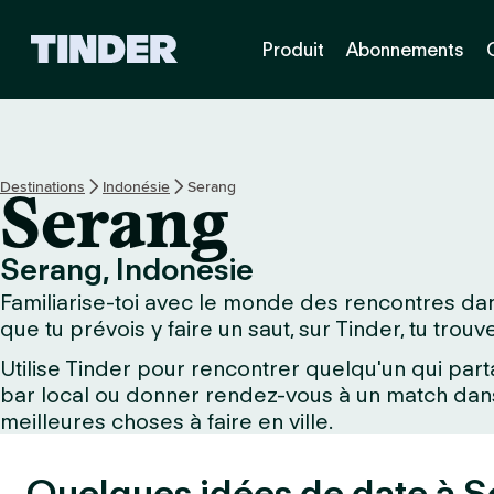
A
Produit
Abonnements
c
c
u
e
i
l
Destinations
Indonésie
Serang
Serang
T
i
n
Serang, Indonésie
d
Familiarise-toi avec le monde des rencontres dans
e
r
que tu prévois y faire un saut, sur Tinder, tu trou
Utilise Tinder pour rencontrer quelqu'un qui part
bar local ou donner rendez-vous à un match dans 
meilleures choses à faire en ville.
Quelques idées de date à S