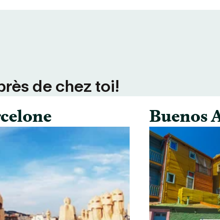
près de chez toi!
celone
Buenos A