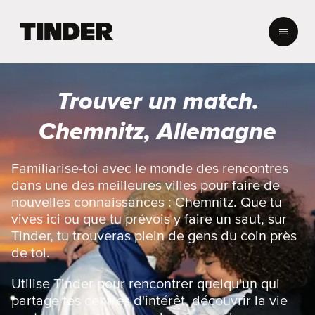
A
c
c
u
e
Trouver un match.
i
l
Chemnitz, Allemagne
T
i
n
Familiarise-toi avec le monde des rencontres
d
dans une des meilleures villes pour faire de
e
nouvelles connaissances : Chemnitz. Que tu
r
vives ici ou que tu prévois y faire un saut, sur
Tinder, tu trouveras plein de gens du coin près
de toi.
Utilise Tinder pour rencontrer quelqu'un qui
partage tes centres d'intérêt, découvrir la vie