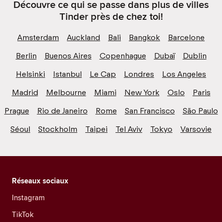
Découvre ce qui se passe dans plus de villes
Tinder près de chez toi!
Amsterdam
Auckland
Bali
Bangkok
Barcelone
Berlin
Buenos Aires
Copenhague
Dubaï
Dublin
Helsinki
Istanbul
Le Cap
Londres
Los Angeles
Madrid
Melbourne
Miami
New York
Oslo
Paris
Prague
Rio de Janeiro
Rome
San Francisco
São Paulo
Séoul
Stockholm
Taipei
Tel Aviv
Tokyo
Varsovie
Réseaux sociaux
Instagram
TikTok