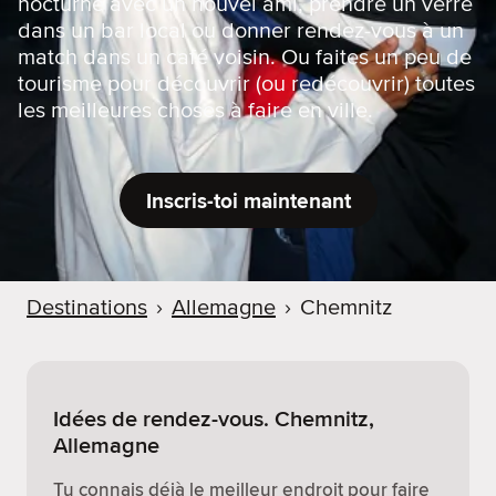
nocturne avec un nouvel ami, prendre un verre
dans un bar local ou donner rendez-vous à un
match dans un café voisin. Ou faites un peu de
tourisme pour découvrir (ou redécouvrir) toutes
les meilleures choses à faire en ville.
Inscris-toi maintenant
Destinations
›
Allemagne
›
Chemnitz
Idées de rendez-vous. Chemnitz,
Allemagne
Tu connais déjà le meilleur endroit pour faire