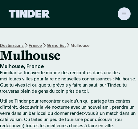
A
c
c
u
e
Destinations
France
Grand Est
Mulhouse
i
Mulhouse
l
T
i
Mulhouse, France
n
Familiarise-toi avec le monde des rencontres dans une des
d
meilleures villes pour faire de nouvelles connaissances : Mulhouse.
e
Que tu vives ici ou que tu prévois y faire un saut, sur Tinder, tu
trouveras plein de gens du coin près de toi.
r
Utilise Tinder pour rencontrer quelqu'un qui partage tes centres
d'intérêt, découvrir la vie nocturne avec un nouvel ami, prendre un
verre dans un bar local ou donner rendez-vous à un match dans un
café voisin. Ou faites un peu de tourisme pour découvrir (ou
redécouvrir) toutes les meilleures choses à faire en ville.