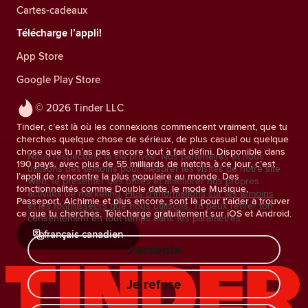
Cartes-cadeaux
Télécharge l’appli!
App Store
Google Play Store
© 2026 Tinder LLC
Tinder, c’est là où les connexions commencent vraiment, que tu
cherches quelque chose de sérieux, de plus casual ou quelque
chose que tu n’as pas encore tout à fait défini. Disponible dans
Nous respectons ta vie privée. Nos partenaires et nous
190 pays, avec plus de 55 milliards de matchs à ce jour, c’est
utilisons des témoins pour mesurer les visites de notre site
l’appli de rencontre la plus populaire au monde. Des
Web, te présenter des offres et améliorer nos propres
fonctionnalités comme Double date, le mode Musique,
activités de marketing.
Plus d'informations sur les témoins
Passeport, Alchimie et plus encore, sont là pour t'aider à trouver
et les fournisseurs que nous utilisons.
Tu peux retirer ton
ce que tu cherches. Télécharge gratuitement sur iOS et Android.
consentement en tout temps dans tes paramètres.
français canadien
J'accepte
Je refuse