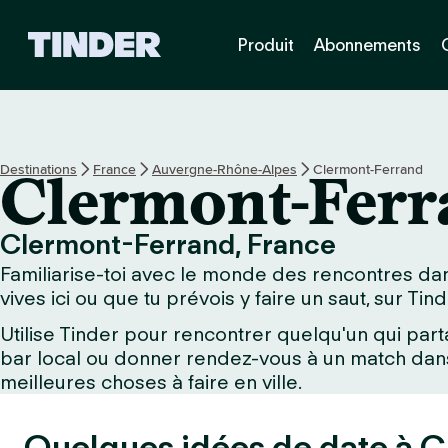
A
Produit
Abonnements
c
c
u
e
i
l
Destinations
France
Auvergne-Rhône-Alpes
Clermont-Ferrand
Clermont-Fer
T
i
n
Clermont-Ferrand, France
d
Familiarise-toi avec le monde des rencontres dan
e
r
vives ici ou que tu prévois y faire un saut, sur Tin
Utilise Tinder pour rencontrer quelqu'un qui part
bar local ou donner rendez-vous à un match dans 
meilleures choses à faire en ville.
Quelques idées de date à 