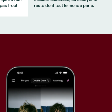
pas trop!
resto dont tout le monde parle.