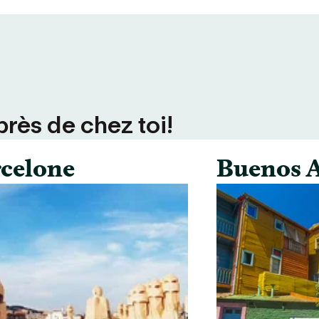
près de chez toi!
celone
Buenos A