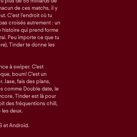
vu plus de 55 milliards de
acun de ces matchs, il y
t. C’est l’endroit où tu
pas croisés autrement : un
histoire qui prend forme
i. Peu importe ce que tu
re), Tinder te donne les
nce à swiper. C'est
roque, boum! C'est un
er. Jase, fais des plans,
tés comme Double date, le
core, Tinder est là pour
it des fréquentions chill,
 les deux.
S et Android.