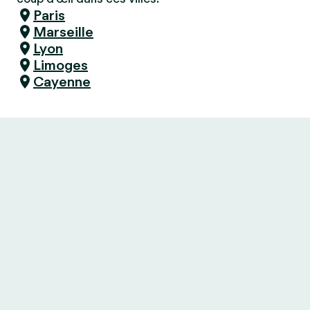
Paris
Marseille
Lyon
Limoges
Cayenne