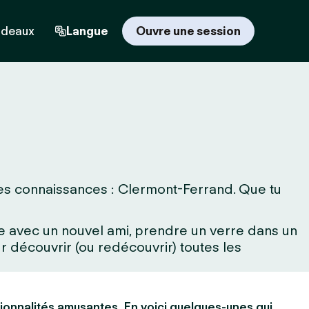
adeaux
Langue
Ouvre une session
les connaissances : Clermont-Ferrand. Que tu
rne avec un nouvel ami, prendre un verre dans un
 découvrir (ou redécouvrir) toutes les
ionnalités amusantes. En voici quelques-unes qui