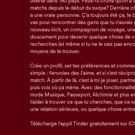
offerte dans 190 pays. Peux-tu croire qu'on a 
matchs depuis le début du swipe? Derrière ch
a une vraie personne. Ç’a toujours été ça, le bu
vas pour rencontrer des gens que tu n’aurais 
nouveau kick, un compagnon de voyage, une 
doucement pour devenir quelque chose de vra
recherches (et même si tu ne le sais pas enco
moyens de le trouver.
Crée un profil, set tes préférences et comme
simple : t'envoies des J'aime, et si c'est récip
match. À partir de là, c'est à toi je jouer, partn
puis vois où ça mène. Avec des fonctionnali
mode Musique, Passeport, Alchimie et plus en
t'aider à trouver ce que tu cherches, que ce so
une relation sérieuse, ou quelque chose entre
Télécharge l’appli Tinder gratuitement sur iO