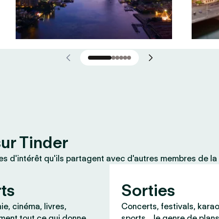
sur Tinder
 d'intérêt qu'ils partagent avec d'autres membres de la
rts
Sorties
e, cinéma, livres,
Concerts, festivals, karao
ment tout ce qui donne
sports… le genre de plans