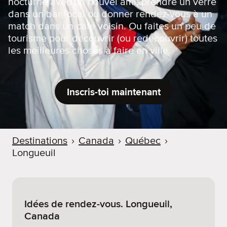
nocturne avec un nouvel ami, prendre un verre
dans un bar local ou donner rendez-vous à un
match dans un café voisin. Ou faites un peu de
tourisme pour découvrir (ou redécouvrir) toutes
les meilleures choses à faire en ville.
Inscris-toi maintenant
Destinations
›
Canada
›
Québec
›
Longueuil
Idées de rendez-vous. Longueuil,
Canada