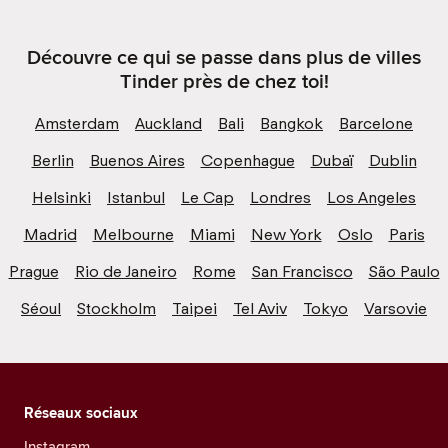
Découvre ce qui se passe dans plus de villes
Tinder près de chez toi!
Amsterdam
Auckland
Bali
Bangkok
Barcelone
Berlin
Buenos Aires
Copenhague
Dubaï
Dublin
Helsinki
Istanbul
Le Cap
Londres
Los Angeles
Madrid
Melbourne
Miami
New York
Oslo
Paris
Prague
Rio de Janeiro
Rome
San Francisco
São Paulo
Séoul
Stockholm
Taipei
Tel Aviv
Tokyo
Varsovie
Réseaux sociaux
Instagram