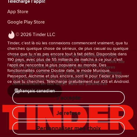
Télécharge l’appli!
App Store
Google Play Store
© 2026 Tinder LLC
Tinder, c’est là où les connexions commencent vraiment, que tu
cherches quelque chose de sérieux, de plus casual ou quelque
chose que tu n’as pas encore tout à fait défini. Disponible dans
Nous respectons ta vie privée. Nos partenaires et nous
190 pays, avec plus de 55 milliards de matchs à ce jour, c’est
utilisons des témoins pour mesurer les visites de notre site
l’appli de rencontre la plus populaire au monde. Des
Web, te présenter des offres et améliorer nos propres
fonctionnalités comme Double date, le mode Musique,
activités de marketing.
Plus d'informations sur les témoins
Passeport, Alchimie et plus encore, sont là pour t'aider à trouver
et les fournisseurs que nous utilisons.
Tu peux retirer ton
ce que tu cherches. Télécharge gratuitement sur iOS et Android.
consentement en tout temps dans tes paramètres.
français canadien
J'accepte
Je refuse
Personnaliser mes choix