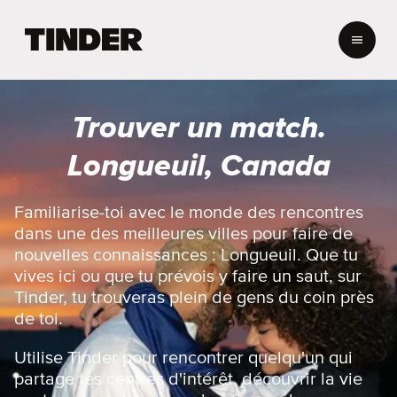
A
c
c
u
e
Trouver un match.
i
l
Longueuil, Canada
T
i
n
Familiarise-toi avec le monde des rencontres
d
dans une des meilleures villes pour faire de
e
nouvelles connaissances : Longueuil. Que tu
r
vives ici ou que tu prévois y faire un saut, sur
Tinder, tu trouveras plein de gens du coin près
de toi.
Utilise Tinder pour rencontrer quelqu'un qui
partage tes centres d'intérêt, découvrir la vie