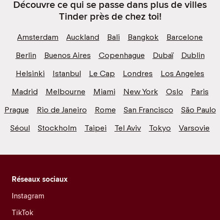
Découvre ce qui se passe dans plus de villes
Tinder près de chez toi!
Amsterdam
Auckland
Bali
Bangkok
Barcelone
Berlin
Buenos Aires
Copenhague
Dubaï
Dublin
Helsinki
Istanbul
Le Cap
Londres
Los Angeles
Madrid
Melbourne
Miami
New York
Oslo
Paris
Prague
Rio de Janeiro
Rome
San Francisco
São Paulo
Séoul
Stockholm
Taipei
Tel Aviv
Tokyo
Varsovie
Réseaux sociaux
Instagram
TikTok