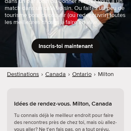
dans un bar local ou donner rendez-vous à un
match dans un café voisin. Ou faites un peu de
tourisme pour découvrir (ou redécouvrir) toutes
les meilleures choses à faire en ville.
Inscris-toi maintenant
Destinations
›
Canada
›
Ontario
›
Milton
Idées de rendez-vous. Milton, Canada
Tu connais déjà le meilleur endroit pour faire
des rencontres près de chez toi, mais où allez-
vous aller? Ne t'en fais pas, on a tout prévu.