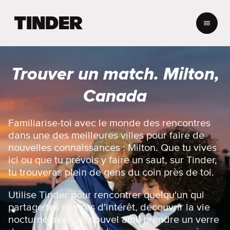
A
c
c
u
e
Trouver un match. Milton,
i
l
Canada
T
i
n
Familiarise-toi avec le monde des rencontres
d
dans une des meilleures villes pour faire de
e
nouvelles connaissances : Milton. Que tu vives
r
ici ou que tu prévois y faire un saut, sur Tinder,
tu trouveras plein de gens du coin près de toi.
Utilise Tinder pour rencontrer quelqu'un qui
partage tes centres d'intérêt, découvrir la vie
nocturne avec un nouvel ami, prendre un verre