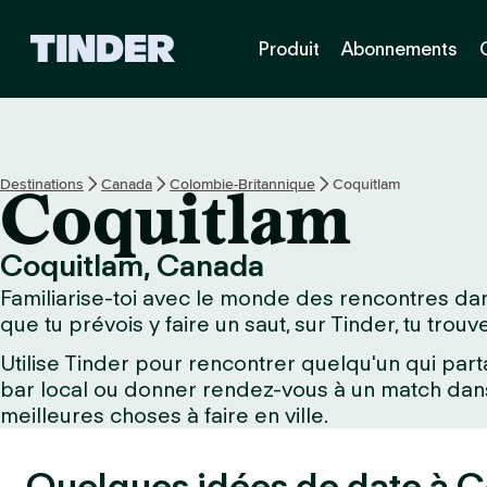
A
Produit
Abonnements
c
c
u
e
i
l
Destinations
Canada
Colombie-Britannique
Coquitlam
Coquitlam
T
i
n
Coquitlam, Canada
d
Familiarise-toi avec le monde des rencontres dans
e
r
que tu prévois y faire un saut, sur Tinder, tu trou
Utilise Tinder pour rencontrer quelqu'un qui part
bar local ou donner rendez-vous à un match dans 
meilleures choses à faire en ville.
Quelques idées de date à C