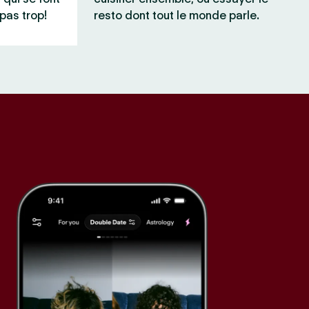
pas trop!
resto dont tout le monde parle.