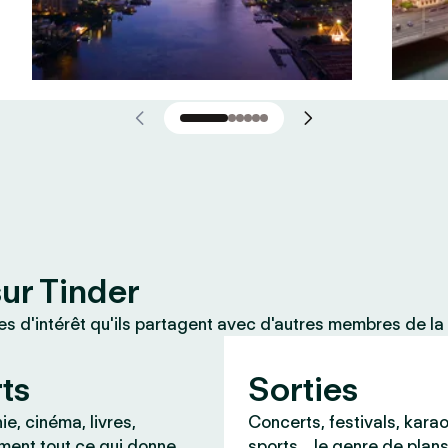
sur Tinder
 d'intérêt qu'ils partagent avec d'autres membres de la
rts
Sorties
e, cinéma, livres,
Concerts, festivals, karao
ment tout ce qui donne
sports… le genre de plans