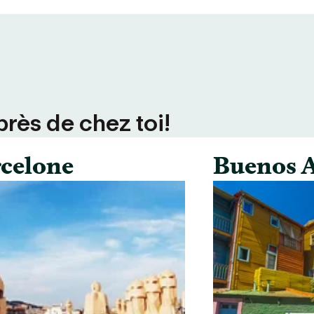
près de chez toi!
celone
Buenos A