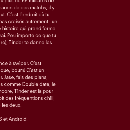
vu plus de 55 milliards de
acun de ces matchs, il y
t. C’est l’endroit où tu
pas croisés autrement : un
histoire qui prend forme
i. Peu importe ce que tu
re), Tinder te donne les
nce à swiper. C'est
roque, boum! C'est un
er. Jase, fais des plans,
tés comme Double date, le
core, Tinder est là pour
it des fréquentions chill,
 les deux.
S et Android.