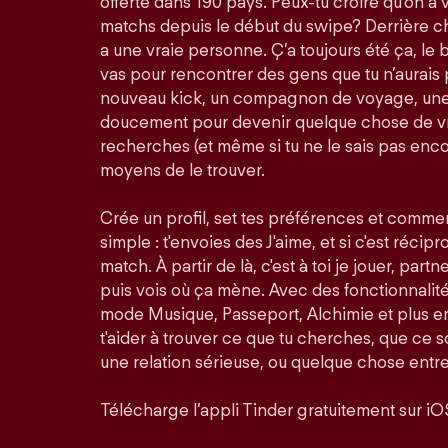
offerte dans 190 pays. Peux-tu croire qu'on a 
matchs depuis le début du swipe? Derrière ch
a une vraie personne. Ç’a toujours été ça, le bu
vas pour rencontrer des gens que tu n’aurais 
nouveau kick, un compagnon de voyage, une 
doucement pour devenir quelque chose de vra
recherches (et même si tu ne le sais pas enco
moyens de le trouver.
Crée un profil, set tes préférences et comme
simple : t'envoies des J'aime, et si c'est récip
match. À partir de là, c'est à toi je jouer, partn
puis vois où ça mène. Avec des fonctionnali
mode Musique, Passeport, Alchimie et plus en
t'aider à trouver ce que tu cherches, que ce so
une relation sérieuse, ou quelque chose entre
Télécharge l’appli Tinder gratuitement sur iO