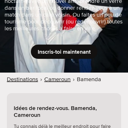
nocturne avec un nouvel ami, prendre un verre
dans un bar local ou donner rendez-vous à un
match dans un café voisin. Ou faites un peu de
tourisme pour découvrir (ou redécouvrir) toutes
les meilleures choses à faire en ville.
Inscris-toi maintenant
Destinations
›
Cameroun
›
Bamenda
Idées de rendez-vous. Bamenda,
Cameroun
Tu connais déjà le meilleur endroit pour faire