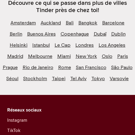
Découvre ce qui se passe dans plus de villes
Tinder près de chez toi!
Amsterdam
Auckland
Bali
Bangkok
Barcelone
Berlin
Buenos Aires
Copenhague
Dubaï
Dublin
Helsinki
Istanbul
Le Cap
Londres
Los Angeles
Madrid
Melbourne
Miami
New York
Oslo
Paris
Prague
Rio de Janeiro
Rome
San Francisco
São Paulo
Séoul
Stockholm
Taipei
Tel Aviv
Tokyo
Varsovie
Réseaux sociaux
Instagram
TikTok