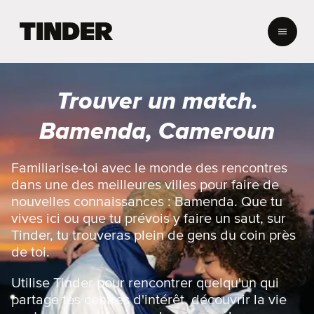
A
c
c
u
e
Trouver un match.
i
l
Bamenda, Cameroun
T
i
n
Familiarise-toi avec le monde des rencontres
d
dans une des meilleures villes pour faire de
e
nouvelles connaissances : Bamenda. Que tu
r
vives ici ou que tu prévois y faire un saut, sur
Tinder, tu trouveras plein de gens du coin près
de toi.
Utilise Tinder pour rencontrer quelqu'un qui
partage tes centres d'intérêt, découvrir la vie