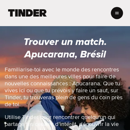
A
c
c
u
e
Trouver un match.
i
l
Apucarana, Brésil
T
i
n
Familiarise-toi avec le monde des rencontres
d
dans une des meilleures villes pour faire de
e
nouvelles connaissances : Apucarana. Que tu
r
vives ici ou que tu prévois y faire un saut, sur
Tinder, tu trouveras plein de gens du coin près
de toi.
Utilise Tinder pour rencontrer quelqu'un qui
partage tes centres d'intérêt, découvrir la vie