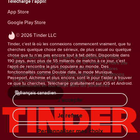
Télécharge l’appli!
App Store
Google Play Store
© 2026 Tinder LLC
Tinder, c’est là où les connexions commencent vraiment, que tu
cherches quelque chose de sérieux, de plus casual ou quelque
chose que tu n’as pas encore tout à fait défini. Disponible dans
Nous respectons ta vie privée. Nos partenaires et nous
190 pays, avec plus de 55 milliards de matchs à ce jour, c’est
utilisons des témoins pour mesurer les visites de notre site
l’appli de rencontre la plus populaire au monde. Des
Web, te présenter des offres et améliorer nos propres
fonctionnalités comme Double date, le mode Musique,
activités de marketing.
Plus d'informations sur les témoins
Passeport, Alchimie et plus encore, sont là pour t'aider à trouver
et les fournisseurs que nous utilisons.
Tu peux retirer ton
ce que tu cherches. Télécharge gratuitement sur iOS et Android.
consentement en tout temps dans tes paramètres.
français canadien
J'accepte
Je refuse
Personnaliser mes choix