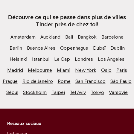
Découvre ce qui se passe dans plus de villes
Tinder près de chez toi!
Amsterdam
Auckland
Bali
Bangkok
Barcelone
Berlin
Buenos Aires
Copenhague
Dubaï
Dublin
Helsinki
Istanbul
Le Cap
Londres
Los Angeles
Madrid
Melbourne
Miami
New York
Oslo
Paris
Prague
Rio de Janeiro
Rome
San Francisco
São Paulo
Séoul
Stockholm
Taipei
Tel Aviv
Tokyo
Varsovie
Réseaux sociaux
Instagram