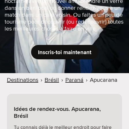
nocturne avec un nouvel ami, prendre un verre
dans un bar local ou donner rendez-vous à un
match dans un café voisin. Ou faites un peu de
tourisme pour découvrir (ou redécouvrir) toutes
les meilleures choses à faire en ville.
Inscris-toi maintenant
Destinations
›
Brésil
›
Paraná
›
Apucarana
Idées de rendez-vous. Apucarana,
Brésil
Tu connais déjà le meilleur endroit pour faire