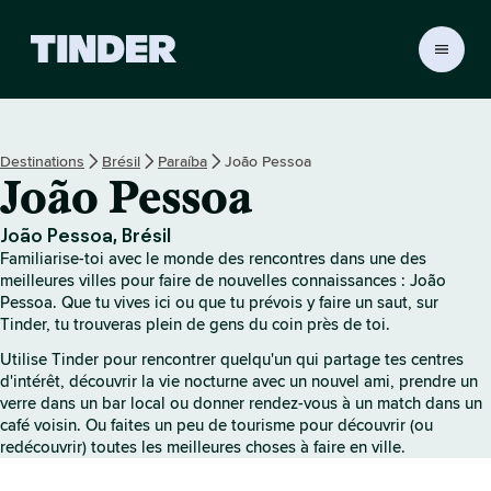
A
c
c
u
e
Destinations
Brésil
Paraíba
João Pessoa
i
João Pessoa
l
T
i
João Pessoa, Brésil
n
Familiarise-toi avec le monde des rencontres dans une des
d
meilleures villes pour faire de nouvelles connaissances : João
e
Pessoa. Que tu vives ici ou que tu prévois y faire un saut, sur
Tinder, tu trouveras plein de gens du coin près de toi.
r
Utilise Tinder pour rencontrer quelqu'un qui partage tes centres
d'intérêt, découvrir la vie nocturne avec un nouvel ami, prendre un
verre dans un bar local ou donner rendez-vous à un match dans un
café voisin. Ou faites un peu de tourisme pour découvrir (ou
redécouvrir) toutes les meilleures choses à faire en ville.