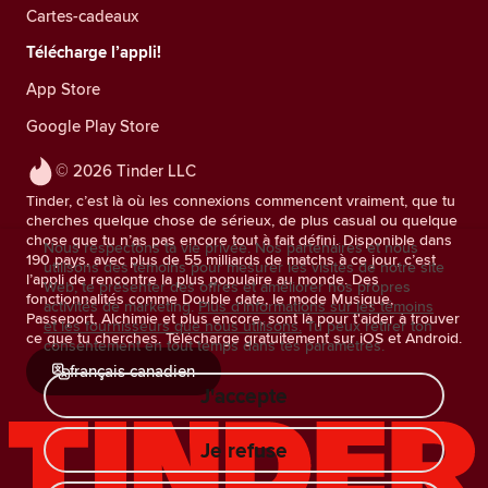
Cartes-cadeaux
Télécharge l’appli!
App Store
Google Play Store
© 2026 Tinder LLC
Tinder, c’est là où les connexions commencent vraiment, que tu
cherches quelque chose de sérieux, de plus casual ou quelque
chose que tu n’as pas encore tout à fait défini. Disponible dans
Nous respectons ta vie privée. Nos partenaires et nous
190 pays, avec plus de 55 milliards de matchs à ce jour, c’est
utilisons des témoins pour mesurer les visites de notre site
l’appli de rencontre la plus populaire au monde. Des
Web, te présenter des offres et améliorer nos propres
fonctionnalités comme Double date, le mode Musique,
activités de marketing.
Plus d'informations sur les témoins
Passeport, Alchimie et plus encore, sont là pour t'aider à trouver
et les fournisseurs que nous utilisons.
Tu peux retirer ton
ce que tu cherches. Télécharge gratuitement sur iOS et Android.
consentement en tout temps dans tes paramètres.
français canadien
J'accepte
Je refuse