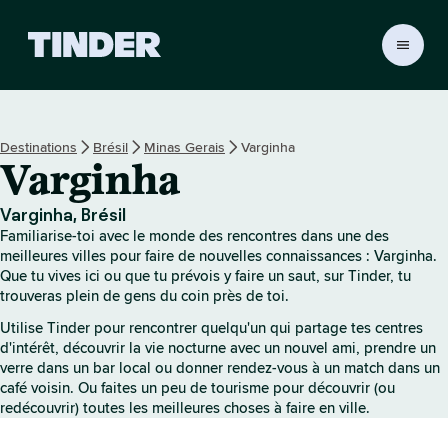
A
c
c
u
e
Destinations
Brésil
Minas Gerais
Varginha
i
Varginha
l
T
i
Varginha, Brésil
n
Familiarise-toi avec le monde des rencontres dans une des
d
meilleures villes pour faire de nouvelles connaissances : Varginha.
e
Que tu vives ici ou que tu prévois y faire un saut, sur Tinder, tu
trouveras plein de gens du coin près de toi.
r
Utilise Tinder pour rencontrer quelqu'un qui partage tes centres
d'intérêt, découvrir la vie nocturne avec un nouvel ami, prendre un
verre dans un bar local ou donner rendez-vous à un match dans un
café voisin. Ou faites un peu de tourisme pour découvrir (ou
redécouvrir) toutes les meilleures choses à faire en ville.