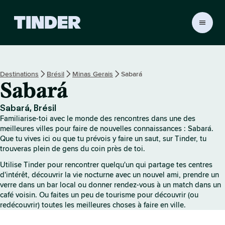
A
c
c
u
e
Destinations
Brésil
Minas Gerais
Sabará
i
Sabará
l
T
i
Sabará, Brésil
n
Familiarise-toi avec le monde des rencontres dans une des
d
meilleures villes pour faire de nouvelles connaissances : Sabará.
e
Que tu vives ici ou que tu prévois y faire un saut, sur Tinder, tu
trouveras plein de gens du coin près de toi.
r
Utilise Tinder pour rencontrer quelqu'un qui partage tes centres
d'intérêt, découvrir la vie nocturne avec un nouvel ami, prendre un
verre dans un bar local ou donner rendez-vous à un match dans un
café voisin. Ou faites un peu de tourisme pour découvrir (ou
redécouvrir) toutes les meilleures choses à faire en ville.