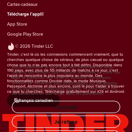
Cartes-cadeaux
Télécharge l’appli!
App Store
Google Play Store
© 2026 Tinder LLC
Tinder, c’est là où les connexions commencent vraiment, que tu
cherches quelque chose de sérieux, de plus casual ou quelque
chose que tu n’as pas encore tout à fait défini. Disponible dans
Nous respectons ta vie privée. Nos partenaires et nous
190 pays, avec plus de 55 milliards de matchs à ce jour, c’est
utilisons des témoins pour mesurer les visites de notre site
l’appli de rencontre la plus populaire au monde. Des
Web, te présenter des offres et améliorer nos propres
fonctionnalités comme Double date, le mode Musique,
activités de marketing.
Plus d'informations sur les témoins
Passeport, Alchimie et plus encore, sont là pour t'aider à trouver
et les fournisseurs que nous utilisons.
Tu peux retirer ton
ce que tu cherches. Télécharge gratuitement sur iOS et Android.
consentement en tout temps dans tes paramètres.
français canadien
J'accepte
Je refuse