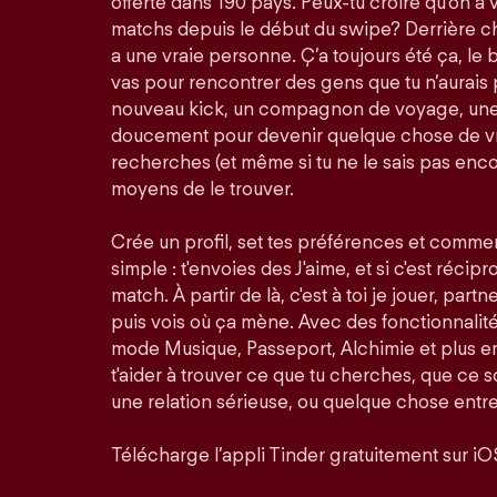
offerte dans 190 pays. Peux-tu croire qu'on a 
matchs depuis le début du swipe? Derrière ch
a une vraie personne. Ç’a toujours été ça, le bu
vas pour rencontrer des gens que tu n’aurais 
nouveau kick, un compagnon de voyage, une 
doucement pour devenir quelque chose de vra
recherches (et même si tu ne le sais pas enco
moyens de le trouver.
Crée un profil, set tes préférences et comme
simple : t'envoies des J'aime, et si c'est récip
match. À partir de là, c'est à toi je jouer, partn
puis vois où ça mène. Avec des fonctionnali
mode Musique, Passeport, Alchimie et plus en
t'aider à trouver ce que tu cherches, que ce so
une relation sérieuse, ou quelque chose entre
Télécharge l’appli Tinder gratuitement sur iO