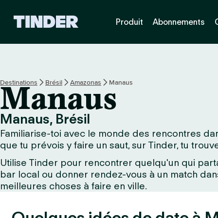
A
Produit
Abonnements
c
c
u
e
i
l
Destinations
Brésil
Amazonas
Manaus
Manaus
T
i
n
Manaus, Brésil
d
Familiarise-toi avec le monde des rencontres dan
e
r
que tu prévois y faire un saut, sur Tinder, tu trou
Utilise Tinder pour rencontrer quelqu'un qui part
bar local ou donner rendez-vous à un match dans 
meilleures choses à faire en ville.
Quelques idées de date à M