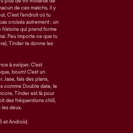
vu plus de 55 milliards de
acun de ces matchs, il y
t. C’est l’endroit où tu
pas croisés autrement : un
histoire qui prend forme
i. Peu importe ce que tu
re), Tinder te donne les
nce à swiper. C'est
roque, boum! C'est un
er. Jase, fais des plans,
tés comme Double date, le
core, Tinder est là pour
it des fréquentions chill,
 les deux.
S et Android.