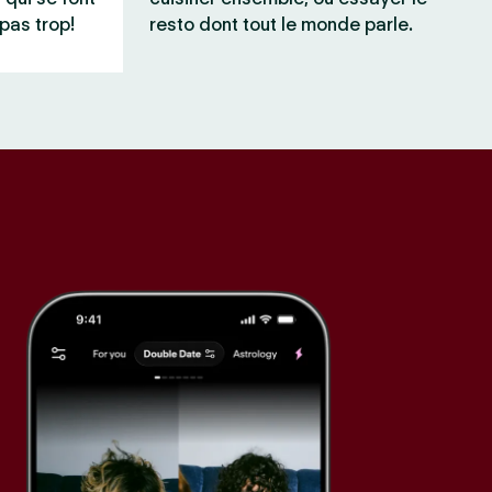
pas trop!
resto dont tout le monde parle.