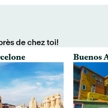
près de chez toi!
celone
Buenos A