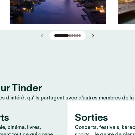
sur Tinder
 d'intérêt qu'ils partagent avec d'autres membres de la
rts
Sorties
e, cinéma, livres,
Concerts, festivals, karao
ment tout ce qui donne
sports… le genre de plans