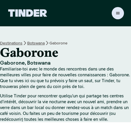
A
c
c
u
e
Destinations
Botswana
Gaborone
i
Gaborone
l
T
i
Gaborone, Botswana
n
Familiarise-toi avec le monde des rencontres dans une des
d
meilleures villes pour faire de nouvelles connaissances : Gaborone.
e
Que tu vives ici ou que tu prévois y faire un saut, sur Tinder, tu
trouveras plein de gens du coin près de toi.
r
Utilise Tinder pour rencontrer quelqu'un qui partage tes centres
d'intérêt, découvrir la vie nocturne avec un nouvel ami, prendre un
verre dans un bar local ou donner rendez-vous à un match dans un
café voisin. Ou faites un peu de tourisme pour découvrir (ou
redécouvrir) toutes les meilleures choses à faire en ville.