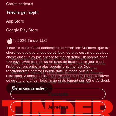
Cartes-cadeaux
Télécharge l’appli!
App Store
Google Play Store
© 2026 Tinder LLC
Tinder, c’est là où les connexions commencent vraiment, que tu
cherches quelque chose de sérieux, de plus casual ou quelque
chose que tu n’as pas encore tout à fait défini. Disponible dans
Nous respectons ta vie privée. Nos partenaires et nous
190 pays, avec plus de 55 milliards de matchs à ce jour, c’est
utilisons des témoins pour mesurer les visites de notre site
l’appli de rencontre la plus populaire au monde. Des
Web, te présenter des offres et améliorer nos propres
fonctionnalités comme Double date, le mode Musique,
activités de marketing.
Plus d'informations sur les témoins
Passeport, Alchimie et plus encore, sont là pour t'aider à trouver
et les fournisseurs que nous utilisons.
Tu peux retirer ton
ce que tu cherches. Télécharge gratuitement sur iOS et Android.
consentement en tout temps dans tes paramètres.
français canadien
J'accepte
Je refuse