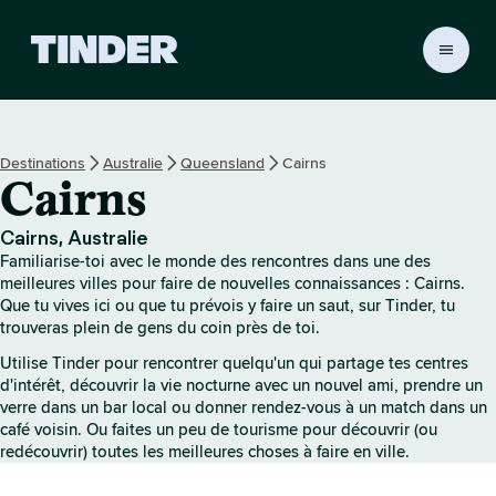
A
c
c
u
e
Destinations
Australie
Queensland
Cairns
i
Cairns
l
T
i
Cairns, Australie
n
Familiarise-toi avec le monde des rencontres dans une des
d
meilleures villes pour faire de nouvelles connaissances : Cairns.
e
Que tu vives ici ou que tu prévois y faire un saut, sur Tinder, tu
trouveras plein de gens du coin près de toi.
r
Utilise Tinder pour rencontrer quelqu'un qui partage tes centres
d'intérêt, découvrir la vie nocturne avec un nouvel ami, prendre un
verre dans un bar local ou donner rendez-vous à un match dans un
café voisin. Ou faites un peu de tourisme pour découvrir (ou
redécouvrir) toutes les meilleures choses à faire en ville.