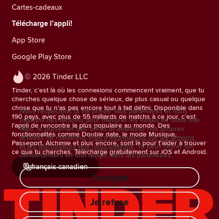
Cartes-cadeaux
Télécharge l’appli!
App Store
Google Play Store
© 2026 Tinder LLC
Tinder, c’est là où les connexions commencent vraiment, que tu
cherches quelque chose de sérieux, de plus casual ou quelque
chose que tu n’as pas encore tout à fait défini. Disponible dans
Nous respectons ta vie privée. Nos partenaires et nous
190 pays, avec plus de 55 milliards de matchs à ce jour, c’est
utilisons des témoins pour mesurer les visites de notre site
l’appli de rencontre la plus populaire au monde. Des
Web, te présenter des offres et améliorer nos propres
fonctionnalités comme Double date, le mode Musique,
activités de marketing.
Plus d'informations sur les témoins
Passeport, Alchimie et plus encore, sont là pour t'aider à trouver
et les fournisseurs que nous utilisons.
Tu peux retirer ton
ce que tu cherches. Télécharge gratuitement sur iOS et Android.
consentement en tout temps dans tes paramètres.
français canadien
J'accepte
Je refuse