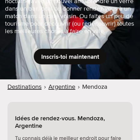
nocturne avec un nouvel ami, prendre un verre
dans un bar local ou donner rendez-vous à un
match dans un café voisin. Ou faites un peu de
tourisme pour découvrir (ou redécouvrir) toutes
les meilleures choses à faire en ville.
Inscris-toi maintenant
Destinations
›
Argentine
›
Mendoza
Idées de rendez-vous. Mendoza,
Argentine
Tu connais déjà le meilleur endroit pour faire