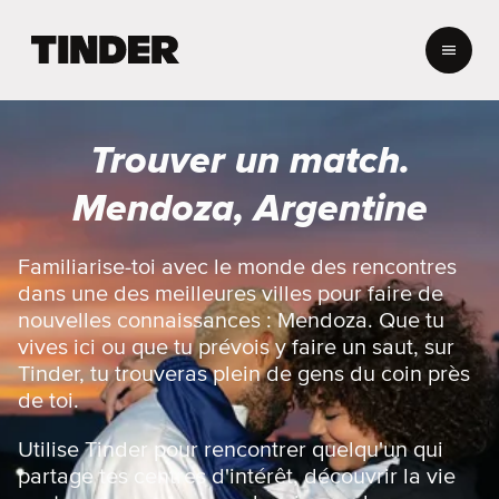
A
c
c
u
e
Trouver un match.
i
l
Mendoza, Argentine
T
i
n
Familiarise-toi avec le monde des rencontres
d
dans une des meilleures villes pour faire de
e
nouvelles connaissances : Mendoza. Que tu
r
vives ici ou que tu prévois y faire un saut, sur
Tinder, tu trouveras plein de gens du coin près
de toi.
Utilise Tinder pour rencontrer quelqu'un qui
partage tes centres d'intérêt, découvrir la vie