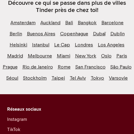
Découvre ce qui se passe dans plus de villes
Tinder près de chez toi!
Amsterdam
Auckland
Bali
Bangkok
Barcelone
Berlin
Buenos Aires
Copenhague
Dubaï
Dublin
Helsinki
Istanbul
Le Cap
Londres
Los Angeles
Madrid
Melbourne
Miami
New York
Oslo
Paris
Prague
Rio de Janeiro
Rome
San Francisco
São Paulo
Séoul
Stockholm
Taipei
Tel Aviv
Tokyo
Varsovie
Réseaux sociaux
Instagram
TikTok