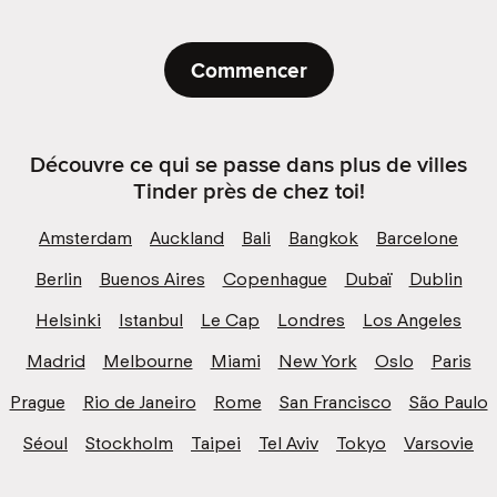
Commencer
Découvre ce qui se passe dans plus de villes
Tinder près de chez toi!
Amsterdam
Auckland
Bali
Bangkok
Barcelone
Berlin
Buenos Aires
Copenhague
Dubaï
Dublin
Helsinki
Istanbul
Le Cap
Londres
Los Angeles
Madrid
Melbourne
Miami
New York
Oslo
Paris
Prague
Rio de Janeiro
Rome
San Francisco
São Paulo
Séoul
Stockholm
Taipei
Tel Aviv
Tokyo
Varsovie