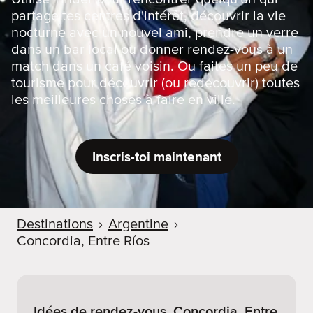
partage tes centres d'intérêt, découvrir la vie
nocturne avec un nouvel ami, prendre un verre
dans un bar local ou donner rendez-vous à un
match dans un café voisin. Ou faites un peu de
tourisme pour découvrir (ou redécouvrir) toutes
les meilleures choses à faire en ville.
Inscris-toi maintenant
Destinations
›
Argentine
›
Concordia, Entre Ríos
Idées de rendez-vous. Concordia, Entre