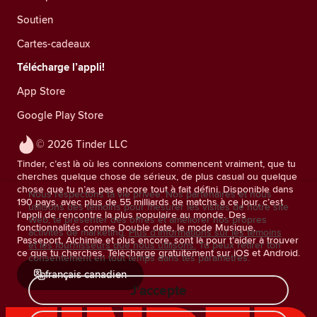
Soutien
Cartes-cadeaux
Télécharge l’appli!
App Store
Google Play Store
© 2026 Tinder LLC
Tinder, c’est là où les connexions commencent vraiment, que tu
cherches quelque chose de sérieux, de plus casual ou quelque
chose que tu n’as pas encore tout à fait défini. Disponible dans
Nous respectons ta vie privée. Nos partenaires et nous
190 pays, avec plus de 55 milliards de matchs à ce jour, c’est
utilisons des témoins pour mesurer les visites de notre site
l’appli de rencontre la plus populaire au monde. Des
Web, te présenter des offres et améliorer nos propres
fonctionnalités comme Double date, le mode Musique,
activités de marketing.
Plus d'informations sur les témoins
Passeport, Alchimie et plus encore, sont là pour t'aider à trouver
et les fournisseurs que nous utilisons.
Tu peux retirer ton
ce que tu cherches. Télécharge gratuitement sur iOS et Android.
consentement en tout temps dans tes paramètres.
français canadien
J'accepte