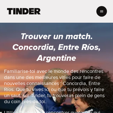
A
c
c
u
e
Trouver un match.
i
l
Concordia, Entre Ríos,
T
i
Argentine
n
d
e
Familiarise-toi avec le monde des rencontres
r
dans une des meilleures villes pour faire de
nouvelles connaissances : Concordia, Entre
Ríos. Que tu vives ici ou que tu prévois y faire
un saut, sur Tinder, tu trouveras plein de gens
du coin près de toi.
Utilise Tinder pour rencontrer quelqu'un qui