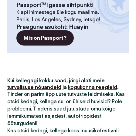
Passport™ igasse sihtpunkti
Klapi inimestega üle kogu maailma.
Pariis, Los Angeles, Sydney, letsgo!
Praegune asukoht
:
Huayin
Mis on Passport?
Kui kellegagi kokku saad, järgi alati meie
turvalisuse nõuandeid
ja
kogukonna reegleid
.
Tinder on parim äpp uute tutvuste leidmiseks. Kas
otsid kedagi, kellega sul on ühiseid huvisid? Pole
probleemi. Tinderis saad jutustada oma kõige
lemmikumatest asjadest, autotrippidest
ööturgudeni!
Kas otsid kedagi, kellega koos muusikafestivali