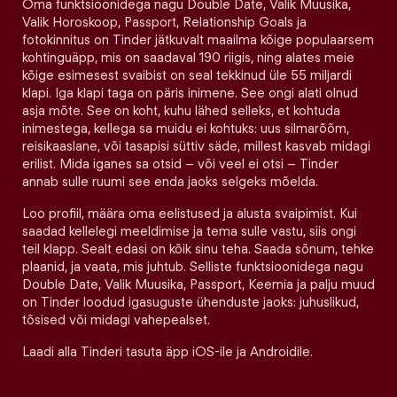
Oma funktsioonidega nagu Double Date, Valik Muusika,
Valik Horoskoop, Passport, Relationship Goals ja
fotokinnitus on Tinder jätkuvalt maailma kõige populaarsem
kohtinguäpp, mis on saadaval 190 riigis, ning alates meie
kõige esimesest svaibist on seal tekkinud üle 55 miljardi
klapi. Iga klapi taga on päris inimene. See ongi alati olnud
asja mõte. See on koht, kuhu lähed selleks, et kohtuda
inimestega, kellega sa muidu ei kohtuks: uus silmarõõm,
reisikaaslane, või tasapisi süttiv säde, millest kasvab midagi
erilist. Mida iganes sa otsid – või veel ei otsi – Tinder
annab sulle ruumi see enda jaoks selgeks mõelda.
Loo profiil, määra oma eelistused ja alusta svaipimist. Kui
saadad kellelegi meeldimise ja tema sulle vastu, siis ongi
teil klapp. Sealt edasi on kõik sinu teha. Saada sõnum, tehke
plaanid, ja vaata, mis juhtub. Selliste funktsioonidega nagu
Double Date, Valik Muusika, Passport, Keemia ja palju muud
on Tinder loodud igasuguste ühenduste jaoks: juhuslikud,
tõsised või midagi vahepealset.
Laadi alla Tinderi tasuta äpp iOS-ile ja Androidile.