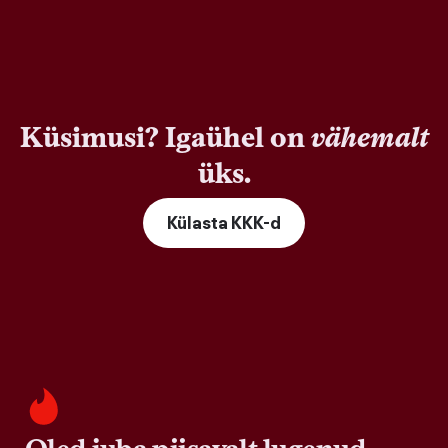
Küsimusi? Igaühel on
vähemalt
üks.
Külasta KKK-d