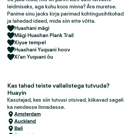
leidmiseks, aga kuhu koos minna? Ära muretse.
Panime sinu jaoks kirja parimad kohtingusihtkohad
ja lahedad ideed, mida siin ette võtta.
Huashani mägi
Mägi Huashan Plank Trail
Xiyue tempel
Huashani Yuquani hoov
Xi'an Yuquani õu
Kas tahad teiste vallalistega tutvuda?
Huayin
Kasutajad, kes siin tutvusi otsivad, kiikavad sageli
ka nendesse linnadesse.
Amsterdam
Auckland
Bali