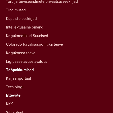
Tarbija terviseandmete privaatsuseeskirjad
Tingimused
Küpsiste eeskirjad
Intellektuaalne omand
Kogukondlikud Suunised
Colorado turvalisuspoliitika teave
Kogukonna teave
Ligipääsetavuse avaldus
Tööpakkumised
Karjääriportaal
Tech blogi
Ettevõte
KKK
Sihtkohad