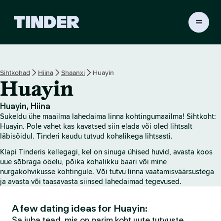
T
i
n
d
e
Sihtkohad
Hiina
Shaanxi
Huayin
r
Huayin
i
a
v
Huayin, Hiina
a
Sukeldu ühe maailma lahedaima linna kohtingumaailma! Sihtkoht:
l
Huayin. Pole vahet kas kavatsed siin elada või oled lihtsalt
e
läbisõidul. Tinderi kaudu tutvud kohalikega lihtsasti.
h
Klapi Tinderis kellegagi, kel on sinuga ühised huvid, avasta koos
t
uue sõbraga ööelu, põika kohalikku baari või mine
nurgakohvikusse kohtingule. Või tutvu linna vaatamisväärsustega
ja avasta või taasavasta siinsed lahedaimad tegevused.
A few dating ideas for Huayin:
Sa juba tead, mis on parim koht uute tutvuste