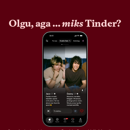
Olgu, aga …
miks
Tinder?