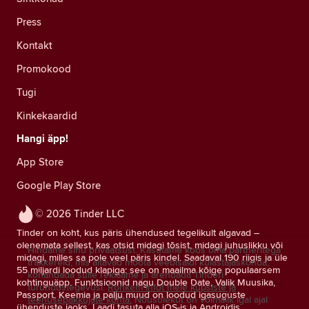
Press
Kontakt
Promokood
Tugi
Kinkekaardid
Hangi äpp!
App Store
Google Play Store
© 2026 Tinder LLC
Tinder on koht, kus päris ühendused tegelikult algavad –
olenemata sellest, kas otsid midagi tõsist, midagi juhuslikku või
Hindame sinu privaatsust. Kasutame koos oma partneritega
midagi, milles sa pole veel päris kindel. Saadaval 190 riigis ja üle
träkkereid, mis aitavad mõõta veebisaidi külastajaskonda,
55 miljardi loodud klapiga: see on maailma kõige populaarsem
kohandada sulle reklaame ja arendada Tinderi
kohtinguäpp. Funktsioonid nagu Double Date, Valik Muusika,
turundustegevusi.
Rohkem infot meie küpsiste ja
Passport, Keemia ja palju muud on loodud igasuguste
teenusepakkujate kohta.
Nõusolekut on võimalik igal ajal
ühenduste jaoks. Laadi tasuta alla iOS-is ja Androidis.