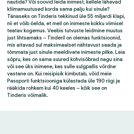
nautida? Või soovid leida inimest, kellele lähevad
kliimamuutused korda sama palju kui sinule?
Tänaseks on Tinderis tekkinud üle 55 miljardi klapi,
nii et võib öelda, et meil on inimeste kokku viimisel
teatav kogemus. Veebis tutvuste leidmine muutus
just lihtsamaks – Tinderil on olemas funktsioonid,
mis aitavad sul maksimaalset nähtavust saada ja
tõmmata just sinule meeldivate inimeste pilke. Leia
sõpru, kes on sama suured kohvisõbrad nagu sina
või see üks inimene, kes sulle sulgpallis võrdne
vastane on. Kui reisipisik kimbutab, võid meie
Passporti funktsiooniga külastada üle 190 riigi ja
rääkida rohkem kui 40 keeles – kõik see on
Tinderis võimalik.