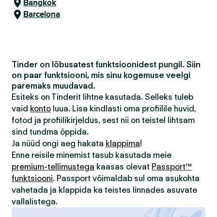
Bangkok
Barcelona
Tinder on lõbusatest funktsioonidest pungil. Siin
on paar funktsiooni, mis sinu kogemuse veelgi
paremaks muudavad.
Esiteks on Tinderit lihtne kasutada. Selleks tuleb
vaid
konto
luua. Lisa kindlasti oma profiilile huvid,
fotod ja profiilikirjeldus, sest nii on teistel lihtsam
sind tundma õppida.
Ja nüüd ongi aeg hakata
klappima
!
Enne reisile minemist tasub kasutada meie
premium-tellimustega
kaasas olevat
Passport™
funktsiooni
. Passport võimaldab sul oma asukohta
vahetada ja klappida ka teistes linnades asuvate
vallalistega.