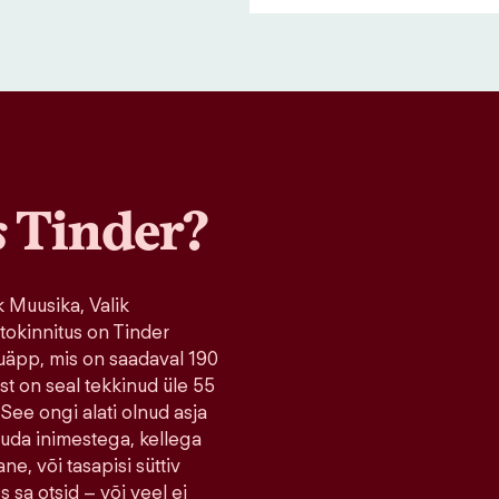
s
Tinder?
 Muusika, Valik
tokinnitus on Tinder
uäpp, mis on saadaval 190
ist on seal tekkinud üle 55
 See ongi alati olnud asja
tuda inimestega, kellega
ne, või tasapisi süttiv
s sa otsid – või veel ei