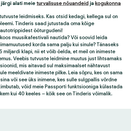
 järgi alati meie
turvalisuse nõuandeid
ja
kogukonna
tutvuste leidmiseks. Kas otsid kedagi, kellega sul on
bleemi. Tinderis saad jutustada oma kõige
autotrippidest ööturgudeni!
 koos muusikafestivali nautida? Või soovid leida
kliimamuutused korda sama palju kui sinule? Tänaseks
 miljardi klapi, nii et võib öelda, et meil on inimeste
emus. Veebis tutvuste leidmine muutus just lihtsamaks
tsioonid, mis aitavad sul maksimaalset nähtavust
ule meeldivate inimeste pilke. Leia sõpru, kes on sama
ina või see üks inimene, kes sulle sulgpallis võrdne
k kimbutab, võid meie Passporti funktsiooniga külastada
ohkem kui 40 keeles – kõik see on Tinderis võimalik.