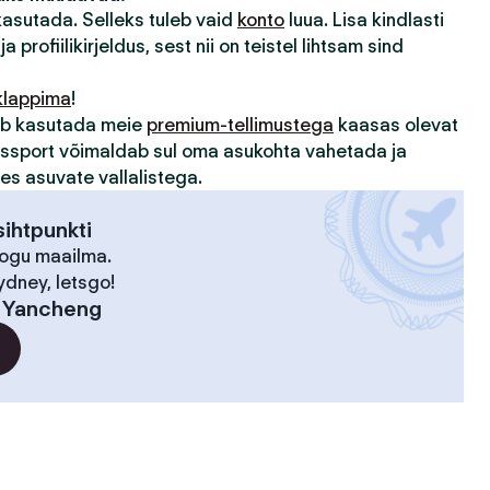
 kasutada. Selleks tuleb vaid
konto
luua. Lisa kindlasti
ja profiilikirjeldus, sest nii on teistel lihtsam sind
klappima
!
sub kasutada meie
premium-tellimustega
kaasas olevat
assport võimaldab sul oma asukohta vahetada ja
des asuvate vallalistega.
ihtpunkti
kogu maailma.
ydney, letsgo!
:
Yancheng