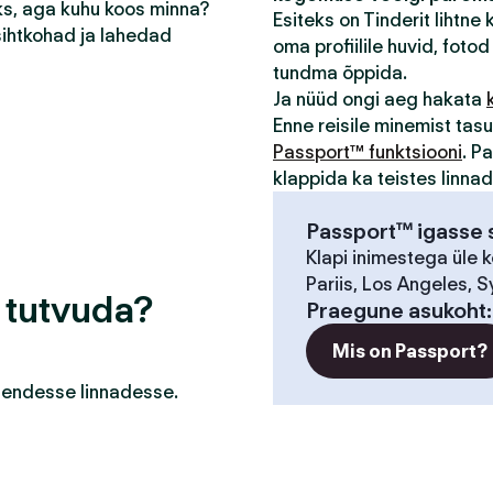
eks, aga kuhu koos minna?
Esiteks on Tinderit lihtne
sihtkohad ja lahedad
oma profiilile huvid, fotod 
tundma õppida.
Ja nüüd ongi aeg hakata
Enne reisile minemist ta
Passport™ funktsiooni
. P
klappida ka teistes linna
Passport™ igasse s
Klapi inimestega üle 
Pariis, Los Angeles, S
a tutvuda?
Praegune asukoht
Mis on Passport?
a nendesse linnadesse.