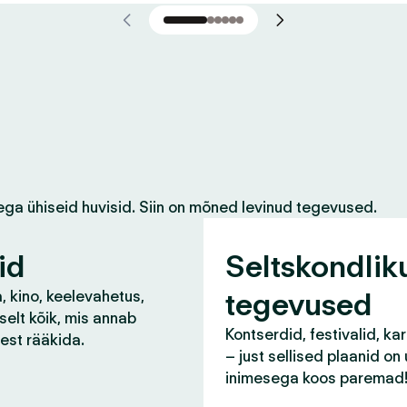
ega ühiseid huvisid. Siin on mõned levinud tegevused.
id
Seltskondlik
tegevused
, kino, keelevahetus,
selt kõik, mis annab
Kontserdid, festivalid, ka
lest rääkida.
– just sellised plaanid on
inimesega koos paremad