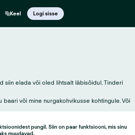
Keel
Logi sisse
in elada või oled lihtsalt läbisõidul. Tinderi
u baari või mine nurgakohvikusse kohtingule. Või
tsioonidest pungil. Siin on paar funktsiooni, mis sinu
aks muudavad.