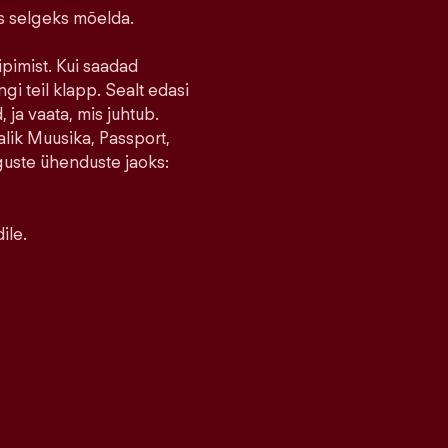
ks selgeks mõelda.
ipimist. Kui saadad
ngi teil klapp. Sealt edasi
 ja vaata, mis juhtub.
lik Muusika, Passport,
guste ühenduste jaoks:
ile.