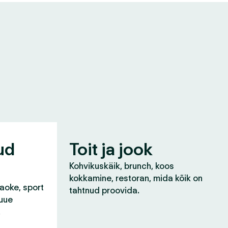
ud
Toit ja jook
Kohvikuskäik, brunch, koos
kokkamine, restoran, mida kõik on
raoke, sport
tahtnud proovida.
 uue
!