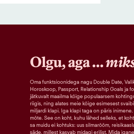
Olgu, aga …
mik
Oma funktsioonidega nagu Double Date, Valik
Horoskoop, Passport, Relationship Goals ja fo
jätkuvalt maailma kõige populaarsem kohting
riigis, ning alates meie kõige esimesest svaib
miljardi klapi. Iga klapi taga on päris inimene.
mõte. See on koht, kuhu lähed selleks, et koh
sa muidu ei kohtuks: uus silmarõõm, reisikaasla
säde, millest kasvab midagi erilist. Mida igane