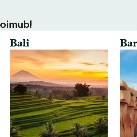
toimub!
Bali
Bar