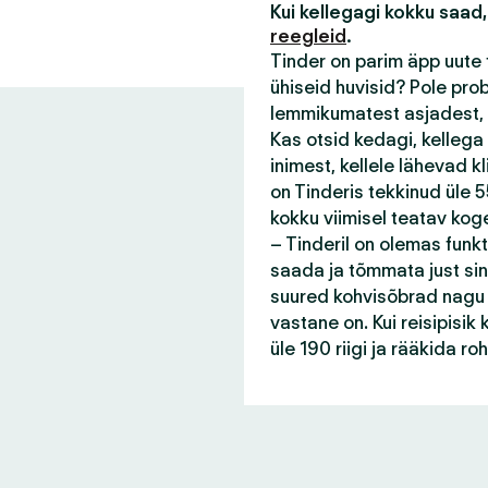
Kui kellegagi kokku saad,
reegleid
.
Tinder on parim äpp uute 
ühiseid huvisid? Pole pro
lemmikumatest asjadest, 
Kas otsid kedagi, kellega
inimest, kellele lähevad 
on Tinderis tekkinud üle 55
kokku viimisel teatav kog
– Tinderil on olemas funk
saada ja tõmmata just sin
suured kohvisõbrad nagu s
vastane on. Kui reisipisi
üle 190 riigi ja rääkida r