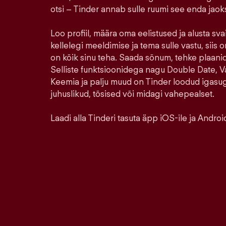
otsi – Tinder annab sulle ruumi see enda jao
Loo profiil, määra oma eelistused ja alusta sva
kellelegi meeldimise ja tema sulle vastu, siis o
on kõik sinu teha. Saada sõnum, tehke plaanid,
Selliste funktsioonidega nagu Double Date, Va
Keemia ja palju muud on Tinder loodud igasu
juhuslikud, tõsised või midagi vahepealset.
Laadi alla Tinderi tasuta äpp iOS-ile ja Android