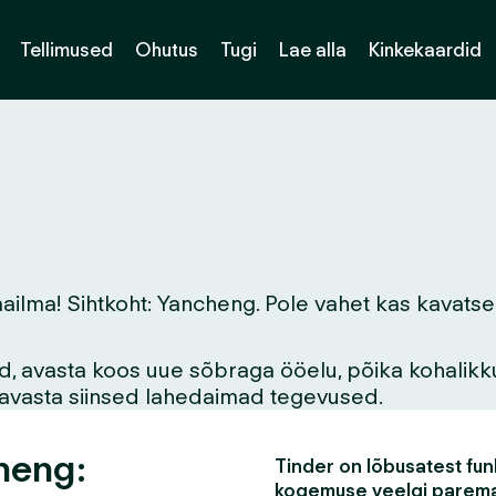
Tellimused
Ohutus
Tugi
Lae alla
Kinkekaardid
ma! Sihtkoht: Yancheng. Pole vahet kas kavatsed si
vid, avasta koos uue sõbraga ööelu, põika kohalikk
asavasta siinsed lahedaimad tegevused.
heng:
Tinder on lõbusatest funk
kogemuse veelgi parem