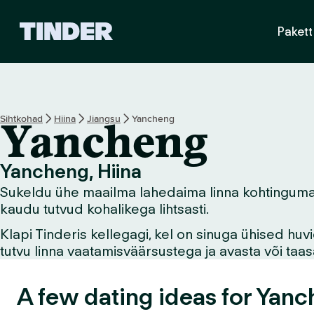
T
Pakett
i
n
d
e
r
i
Sihtkohad
Hiina
Jiangsu
Yancheng
Yancheng
a
v
a
Yancheng, Hiina
l
Sukeldu ühe maailma lahedaima linna kohtingumaail
e
h
kaudu tutvud kohalikega lihtsasti.
t
Klapi Tinderis kellegagi, kel on sinuga ühised hu
tutvu linna vaatamisväärsustega ja avasta või ta
A few dating ideas for Yanc