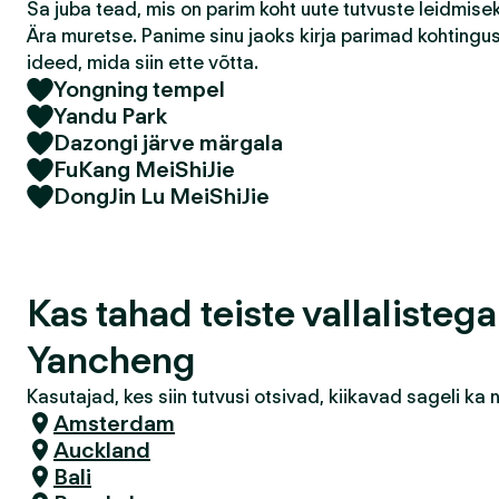
Sa juba tead, mis on parim koht uute tutvuste leidmis
Ära muretse. Panime sinu jaoks kirja parimad kohtingu
ideed, mida siin ette võtta.
Yongning tempel
Yandu Park
Dazongi järve märgala
FuKang MeiShiJie
DongJin Lu MeiShiJie
Kas tahad teiste vallalisteg
Yancheng
Kasutajad, kes siin tutvusi otsivad, kiikavad sageli k
Amsterdam
Auckland
Bali