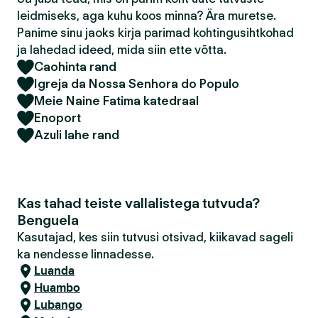
leidmiseks, aga kuhu koos minna? Ära muretse.
Panime sinu jaoks kirja parimad kohtingusihtkohad
ja lahedad ideed, mida siin ette võtta.
Caohinta rand
Igreja da Nossa Senhora do Populo
Meie Naine Fatima katedraal
Enoport
Azuli lahe rand
Kas tahad teiste vallalistega tutvuda?
Benguela
Kasutajad, kes siin tutvusi otsivad, kiikavad sageli
ka nendesse linnadesse.
Luanda
Huambo
Lubango