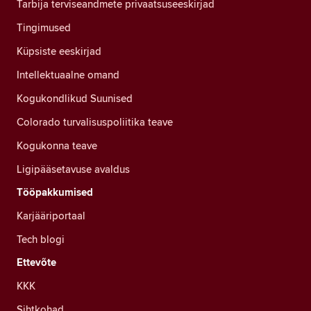
Tarbija terviseandmete privaatsuseeskirjad
Tingimused
Küpsiste eeskirjad
Intellektuaalne omand
Kogukondlikud Suunised
Colorado turvalisuspoliitika teave
Kogukonna teave
Ligipääsetavuse avaldus
Tööpakkumised
Karjääriportaal
Tech blogi
Ettevõte
KKK
Sihtkohad