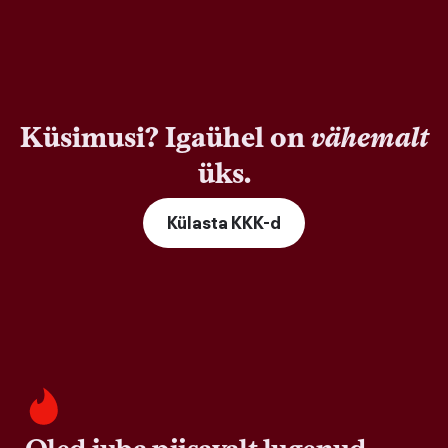
Küsimusi? Igaühel on
vähemalt
üks.
Külasta KKK-d