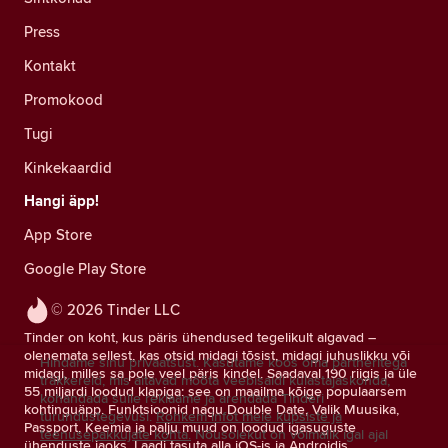
Press
Kontakt
Promokood
Tugi
Kinkekaardid
Hangi äpp!
App Store
Google Play Store
© 2026 Tinder LLC
Tinder on koht, kus päris ühendused tegelikult algavad –
olenemata sellest, kas otsid midagi tõsist, midagi juhuslikku või
Hindame sinu privaatsust. Kasutame koos oma partneritega
midagi, milles sa pole veel päris kindel. Saadaval 190 riigis ja üle
träkkereid, mis aitavad mõõta veebisaidi külastajaskonda,
55 miljardi loodud klapiga: see on maailma kõige populaarsem
kohandada sulle reklaame ja arendada Tinderi
kohtinguäpp. Funktsioonid nagu Double Date, Valik Muusika,
turundustegevusi.
Rohkem infot meie küpsiste ja
Passport, Keemia ja palju muud on loodud igasuguste
teenusepakkujate kohta.
Nõusolekut on võimalik igal ajal
ühenduste jaoks. Laadi tasuta alla iOS-is ja Androidis.