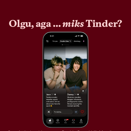
Olgu, aga …
miks
Tinder?