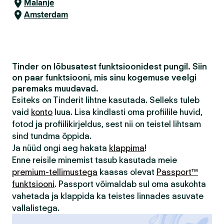
Malanje
Amsterdam
Tinder on lõbusatest funktsioonidest pungil. Siin
on paar funktsiooni, mis sinu kogemuse veelgi
paremaks muudavad.
Esiteks on Tinderit lihtne kasutada. Selleks tuleb
vaid
konto
luua. Lisa kindlasti oma profiilile huvid,
fotod ja profiilikirjeldus, sest nii on teistel lihtsam
sind tundma õppida.
Ja nüüd ongi aeg hakata
klappima
!
Enne reisile minemist tasub kasutada meie
premium-tellimustega
kaasas olevat
Passport™
funktsiooni
. Passport võimaldab sul oma asukohta
vahetada ja klappida ka teistes linnades asuvate
vallalistega.