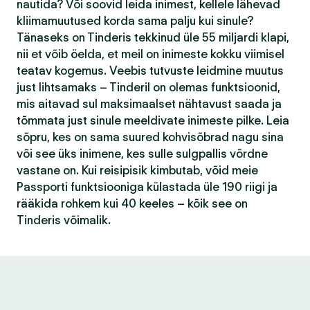
nautida? Või soovid leida inimest, kellele lähevad
kliimamuutused korda sama palju kui sinule?
Tänaseks on Tinderis tekkinud üle 55 miljardi klapi,
nii et võib öelda, et meil on inimeste kokku viimisel
teatav kogemus. Veebis tutvuste leidmine muutus
just lihtsamaks – Tinderil on olemas funktsioonid,
mis aitavad sul maksimaalset nähtavust saada ja
tõmmata just sinule meeldivate inimeste pilke. Leia
sõpru, kes on sama suured kohvisõbrad nagu sina
või see üks inimene, kes sulle sulgpallis võrdne
vastane on. Kui reisipisik kimbutab, võid meie
Passporti funktsiooniga külastada üle 190 riigi ja
rääkida rohkem kui 40 keeles – kõik see on
Tinderis võimalik.