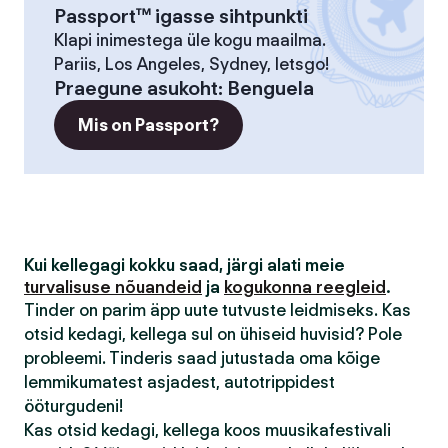
Passport™ igasse sihtpunkti
Klapi inimestega üle kogu maailma.
Pariis, Los Angeles, Sydney, letsgo!
Praegune asukoht
:
Benguela
Mis on Passport?
Kui kellegagi kokku saad, järgi alati meie
turvalisuse nõuandeid
ja
kogukonna reegleid
.
Tinder on parim äpp uute tutvuste leidmiseks. Kas
otsid kedagi, kellega sul on ühiseid huvisid? Pole
probleemi. Tinderis saad jutustada oma kõige
lemmikumatest asjadest, autotrippidest
ööturgudeni!
Kas otsid kedagi, kellega koos muusikafestivali