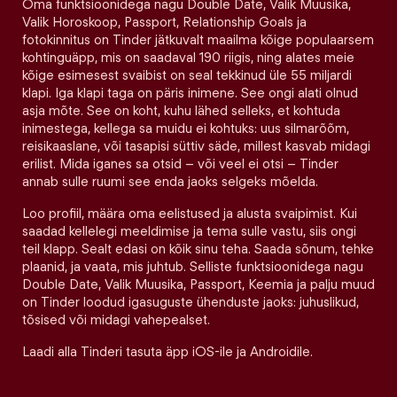
Oma funktsioonidega nagu Double Date, Valik Muusika,
Valik Horoskoop, Passport, Relationship Goals ja
fotokinnitus on Tinder jätkuvalt maailma kõige populaarsem
kohtinguäpp, mis on saadaval 190 riigis, ning alates meie
kõige esimesest svaibist on seal tekkinud üle 55 miljardi
klapi. Iga klapi taga on päris inimene. See ongi alati olnud
asja mõte. See on koht, kuhu lähed selleks, et kohtuda
inimestega, kellega sa muidu ei kohtuks: uus silmarõõm,
reisikaaslane, või tasapisi süttiv säde, millest kasvab midagi
erilist. Mida iganes sa otsid – või veel ei otsi – Tinder
annab sulle ruumi see enda jaoks selgeks mõelda.
Loo profiil, määra oma eelistused ja alusta svaipimist. Kui
saadad kellelegi meeldimise ja tema sulle vastu, siis ongi
teil klapp. Sealt edasi on kõik sinu teha. Saada sõnum, tehke
plaanid, ja vaata, mis juhtub. Selliste funktsioonidega nagu
Double Date, Valik Muusika, Passport, Keemia ja palju muud
on Tinder loodud igasuguste ühenduste jaoks: juhuslikud,
tõsised või midagi vahepealset.
Laadi alla Tinderi tasuta äpp iOS-ile ja Androidile.