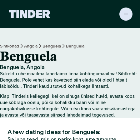
T
i
n
d
e
Sihtkohad
Angola
Benguela
Benguela
r
Benguela
i
a
v
Benguela, Angola
a
Sukeldu ühe maailma lahedaima linna kohtingumaailma! Sihtkoht:
l
Benguela. Pole vahet kas kavatsed siin elada või oled lihtsalt
e
läbisõidul. Tinderi kaudu tutvud kohalikega lihtsasti.
h
Klapi Tinderis kellegagi, kel on sinuga ühised huvid, avasta koos
t
uue sõbraga ööelu, põika kohalikku baari või mine
nurgakohvikusse kohtingule. Või tutvu linna vaatamisväärsustega
ja avasta või taasavasta siinsed lahedaimad tegevused.
A few dating ideas for Benguela:
Sa juba tead, mis on parim koht uute tutvuste