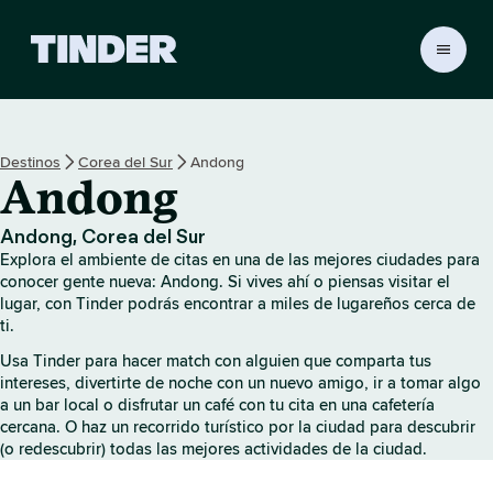
I
n
i
c
i
Destinos
Corea del Sur
Andong
o
Andong
d
e
T
Andong, Corea del Sur
i
Explora el ambiente de citas en una de las mejores ciudades para
n
conocer gente nueva: Andong. Si vives ahí o piensas visitar el
d
lugar, con Tinder podrás encontrar a miles de lugareños cerca de
ti.
e
r
Usa Tinder para hacer match con alguien que comparta tus
intereses, divertirte de noche con un nuevo amigo, ir a tomar algo
a un bar local o disfrutar un café con tu cita en una cafetería
cercana. O haz un recorrido turístico por la ciudad para descubrir
(o redescubrir) todas las mejores actividades de la ciudad.