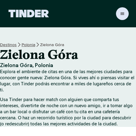
I
n
i
c
i
Destinos
Polonia
Zielona Góra
o
Zielona Góra
d
e
T
Zielona Góra, Polonia
i
Explora el ambiente de citas en una de las mejores ciudades para
n
conocer gente nueva: Zielona Góra. Si vives ahí o piensas visitar el
d
lugar, con Tinder podrás encontrar a miles de lugareños cerca de
ti.
e
r
Usa Tinder para hacer match con alguien que comparta tus
intereses, divertirte de noche con un nuevo amigo, ir a tomar algo
a un bar local o disfrutar un café con tu cita en una cafetería
cercana. O haz un recorrido turístico por la ciudad para descubrir
(o redescubrir) todas las mejores actividades de la ciudad.