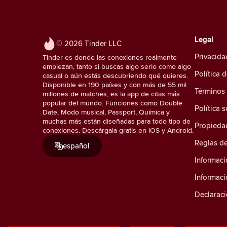
Legal
© 2026 Tinder LLC
Privacida
Tinder es donde las conexiones realmente
empiezan, tanto si buscas algo serio como algo
Política 
casual o aún estás descubriendo qué quieres.
Disponible en 190 países y con más de 55 mil
Términos
millones de matches, es la app de citas más
popular del mundo. Funciones como Double
Política 
Date, Modo musical, Passport, Química y
muchas más están diseñadas para todo tipo de
Propiedad
conexiones. Descárgala gratis en iOS y Android.
Reglas d
español
Informaci
Informac
Declaraci