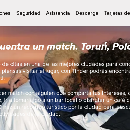
iones
Seguridad
Asistencia
Descarga
Tarjetas de
uentra un match. Toruń, Pol
 de citas en una de las mejores ciudades para con
o piensas visitar el lugar, con Tinder podrás encontr
i.
er match con alguien que comparta tus intereses, d
ir a tomar algo a un bar local o disfrutar un café c
 haz un recorrido turístico por la ciudad para descu
ctividades de la ciudad.