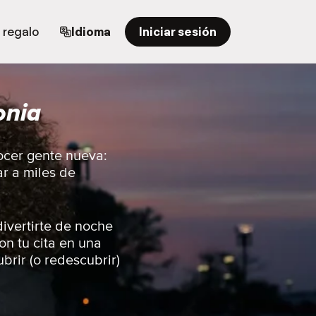
 regalo
Idioma
Iniciar sesión
onia
ocer gente nueva:
ar a miles de
ivertirte de noche
on tu cita en una
brir (o redescubrir)