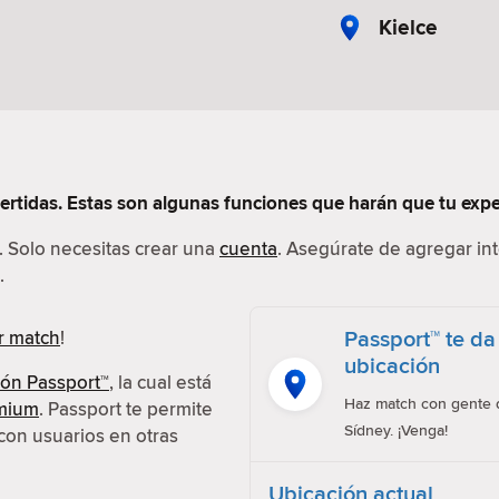
Kielce
vertidas. Estas son algunas funciones que harán que tu exp
l. Solo necesitas crear una
cuenta
. Asegúrate de agregar int
.
Passport™ te da
r match
!
ubicación
ión Passport™
, la cual está
Haz match con gente d
emium
. Passport te permite
Sídney. ¡Venga!
con usuarios en otras
Ubicación actual