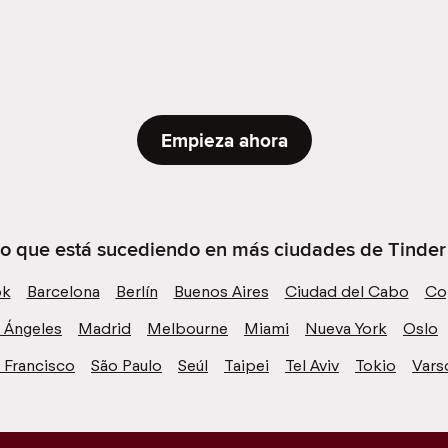
Empieza ahora
lo que está sucediendo en más ciudades de Tinder c
ok
Barcelona
Berlín
Buenos Aires
Ciudad del Cabo
Co
 Ángeles
Madrid
Melbourne
Miami
Nueva York
Oslo
 Francisco
São Paulo
Seúl
Taipei
Tel Aviv
Tokio
Vars