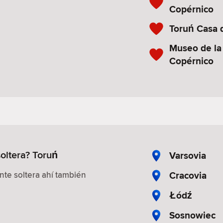
Copérnico
Toruń Casa 
Museo de la
Copérnico
oltera? Toruń
Varsovia
Cracovia
te soltera ahí también
Łódź
Sosnowiec