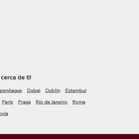
erca de ti!
penhague
Dubai
Dublín
Estambul
París
Praga
Río de Janeiro
Roma
ovia