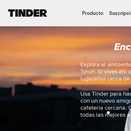
I
Producto
Suscripc
n
i
c
i
Enc
o
d
e
T
Explora el ambiente
i
Toruń. Si vives ahí 
n
lugareños cerca de t
d
e
r
Usa Tinder para hac
con un nuevo amigo, 
cafetería cercana. O
todas las mejores a