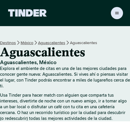
I
n
i
c
i
Destinos
México
Aguascalientes
Aguascalientes
o
Aguascalientes
d
e
T
Aguascalientes, México
i
Explora el ambiente de citas en una de las mejores ciudades para
n
conocer gente nueva: Aguascalientes. Si vives ahí o piensas visitar
d
el lugar, con Tinder podrás encontrar a miles de lugareños cerca de
ti.
e
r
Usa Tinder para hacer match con alguien que comparta tus
intereses, divertirte de noche con un nuevo amigo, ir a tomar algo
a un bar local o disfrutar un café con tu cita en una cafetería
cercana. O haz un recorrido turístico por la ciudad para descubrir
(o redescubrir) todas las mejores actividades de la ciudad.