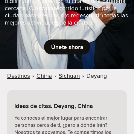
o disfrutar un café con tu cita en una cafetería
cercana. O haz un recorrido turístico por la
ciudad para descubrir (o redescubrir) todas las
mejores actividades de la ciudad.
Únete ahora
Destinos
›
China
›
Sichuan
›
Deyang
Ideas de citas. Deyang, China
Ya conoces el mejor lugar para encontrar
personas cerca de ti, ¿pero a dónde irán?
Nosotros te apoyamos. Te compartimos los