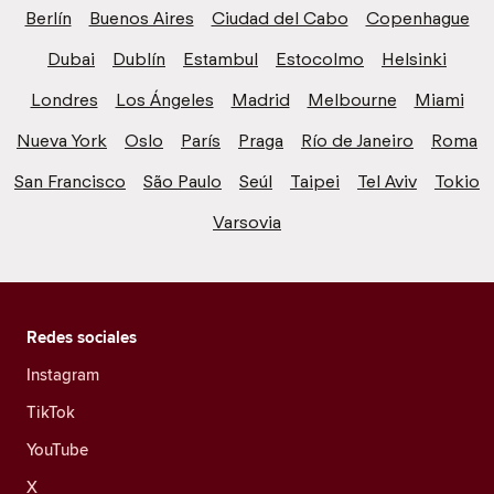
Berlín
Buenos Aires
Ciudad del Cabo
Copenhague
Dubai
Dublín
Estambul
Estocolmo
Helsinki
Londres
Los Ángeles
Madrid
Melbourne
Miami
Nueva York
Oslo
París
Praga
Río de Janeiro
Roma
San Francisco
São Paulo
Seúl
Taipei
Tel Aviv
Tokio
Varsovia
Redes sociales
Instagram
TikTok
YouTube
X