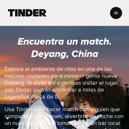
I
n
i
c
i
Encuentra un match.
o
d
Deyang, China
e
T
i
Explora el ambiente de citas en una de las
n
mejores ciudades para conocer gente nueva:
d
Deyang. Si vives ahí o piensas visitar el lugar,
e
con Tinder podrás encontrar a miles de
r
lugareños cerca de ti.
Usa Tinder para hacer match con alguien que
comparta tus intereses, divertirte de noche con
un nuevo amigo, ir a tomar algo a un bar local