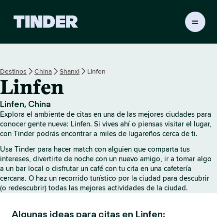
I
n
i
c
i
Destinos
China
Shanxi
Linfen
o
Linfen
d
e
T
Linfen, China
i
Explora el ambiente de citas en una de las mejores ciudades para
n
conocer gente nueva: Linfen. Si vives ahí o piensas visitar el lugar,
d
con Tinder podrás encontrar a miles de lugareños cerca de ti.
e
Usa Tinder para hacer match con alguien que comparta tus
r
intereses, divertirte de noche con un nuevo amigo, ir a tomar algo
a un bar local o disfrutar un café con tu cita en una cafetería
cercana. O haz un recorrido turístico por la ciudad para descubrir
(o redescubrir) todas las mejores actividades de la ciudad.
Algunas ideas para citas en Linfen: