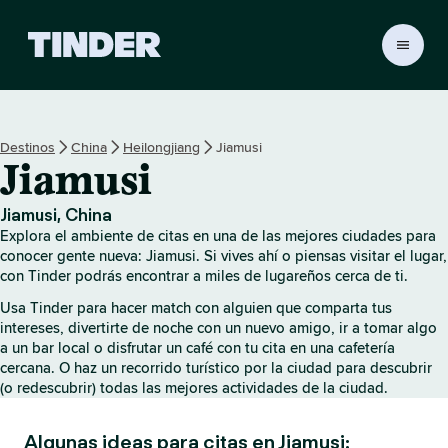
I
n
i
c
i
Destinos
China
Heilongjiang
Jiamusi
o
Jiamusi
d
e
T
Jiamusi, China
i
Explora el ambiente de citas en una de las mejores ciudades para
n
conocer gente nueva: Jiamusi. Si vives ahí o piensas visitar el lugar,
d
con Tinder podrás encontrar a miles de lugareños cerca de ti.
e
Usa Tinder para hacer match con alguien que comparta tus
r
intereses, divertirte de noche con un nuevo amigo, ir a tomar algo
a un bar local o disfrutar un café con tu cita en una cafetería
cercana. O haz un recorrido turístico por la ciudad para descubrir
(o redescubrir) todas las mejores actividades de la ciudad.
Algunas ideas para citas en Jiamusi: