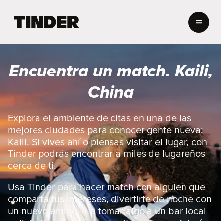
I
n
i
c
i
Encuentra un match. Kaili,
o
d
China
e
T
i
Explora el ambiente de citas en una de las
n
mejores ciudades para conocer gente nueva:
d
Kaili. Si vives ahí o piensas visitar el lugar, con
e
Tinder podrás encontrar a miles de lugareños
r
cerca de ti.
Usa Tinder para hacer match con alguien que
comparta tus intereses, divertirte de noche con
un nuevo amigo, ir a tomar algo a un bar local