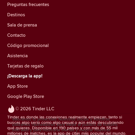
Preguntas frecuentes
Destinos
Sala de prensa
Contacto
Código promocional
Asistencia
Tarjetas de regalo
¡Descarga la app!
App Store
Google Play Store
© 2026 Tinder LLC
Tinder es donde las conexiones realmente empiezan, tanto si
Valoramos tu privacidad. Nuestros socios y nosotros
buscas algo serio como algo casual o aún estás descubriendo
utilizamos rastreadores para medir el público de nuestro
qué quieres. Disponible en 190 países y con más de 55 mil
sitio web y para mostrarte ofertas y mejorar nuestras
millones de matches, es la app de citas más popular del mundo.