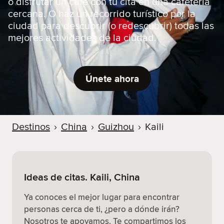
o disfrutar un café con tu cita en una cafetería
cercana. O haz un recorrido turístico por la
ciudad para descubrir (o redescubrir) todas las
mejores actividades de la ciudad.
Únete ahora
Destinos
›
China
›
Guizhou
›
Kaili
Ideas de citas. Kaili, China
Ya conoces el mejor lugar para encontrar
personas cerca de ti, ¿pero a dónde irán?
Nosotros te apoyamos. Te compartimos los