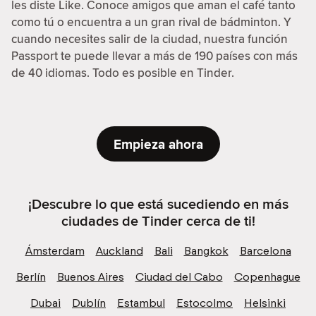
les diste Like. Conoce amigos que aman el café tanto
como tú o encuentra a un gran rival de bádminton. Y
cuando necesites salir de la ciudad, nuestra función
Passport te puede llevar a más de 190 países con más
de 40 idiomas. Todo es posible en Tinder.
Empieza ahora
¡Descubre lo que está sucediendo en más
ciudades de Tinder cerca de ti!
Ámsterdam
Auckland
Bali
Bangkok
Barcelona
Berlín
Buenos Aires
Ciudad del Cabo
Copenhague
Dubai
Dublín
Estambul
Estocolmo
Helsinki