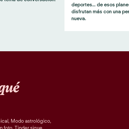
deportes… de esos plane
disfrutan más con una pe
nueva.
qué
cal, Modo astrológico,
n foto, Tinder sigue