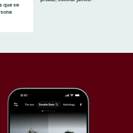
s que se
rsona