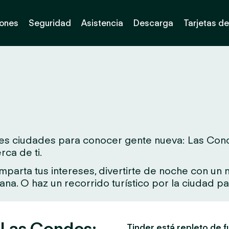
iones
Seguridad
Asistencia
Descarga
Tarjetas de
s ciudades para conocer gente nueva: Las Condes. 
ca de ti.
arta tus intereses, divertirte de noche con un nu
rcana. O haz un recorrido turístico por la ciudad 
n Las Condes:
Tinder está repleto de f