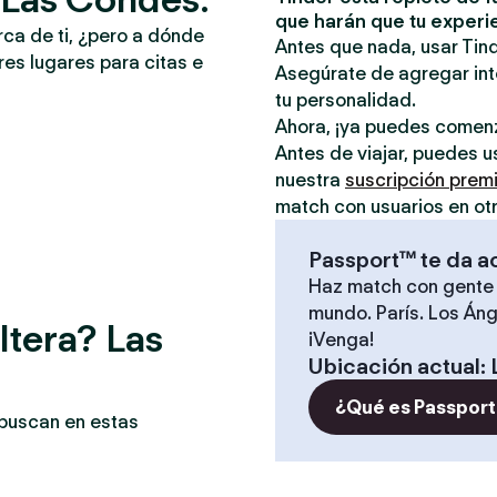
que harán que tu experi
rca de ti, ¿pero a dónde
Antes que nada, usar Tind
es lugares para citas e
Asegúrate de agregar inte
tu personalidad.
Ahora, ¡ya puedes comen
Antes de viajar, puedes u
nuestra
suscripción prem
match con usuarios en ot
Passport™ te da a
Haz match con gente 
mundo. París. Los Áng
ltera? Las
¡Venga!
Ubicación actual
:
¿Qué es Passport
 buscan en estas