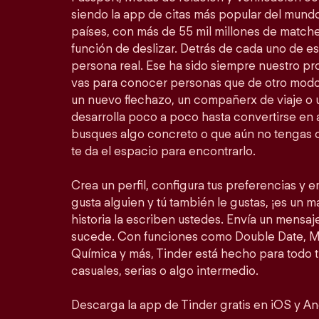
siendo la app de citas más popular del mundo
países, con más de 55 mil millones de match
función de deslizar. Detrás de cada uno de 
persona real. Ese ha sido siempre nuestro prop
vas para conocer personas que de otro modo
un nuevo flechazo, un compañerx de viaje o
desarrolla poco a poco hasta convertirse en a
busques algo concreto o que aún no tengas c
te da el espacio para encontrarlo.
Crea un perfil, configura tus preferencias y em
gusta alguien y tú también le gustas, ¡es un mat
historia la escriben ustedes. Envía un mensa
sucede. Con funciones como Double Date, Mo
Química y más, Tinder está hecho para todo 
casuales, serias o algo intermedio.
Descarga la app de Tinder gratis en iOS y An