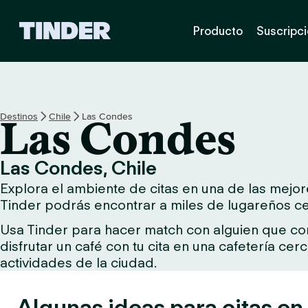
I
Producto
Suscripc
n
i
c
i
o
d
Destinos
Chile
Las Condes
Las Condes
e
T
i
Las Condes, Chile
n
Explora el ambiente de citas en una de las mejore
d
e
Tinder podrás encontrar a miles de lugareños cer
r
Usa Tinder para hacer match con alguien que comp
disfrutar un café con tu cita en una cafetería ce
actividades de la ciudad.
Algunas ideas para citas e