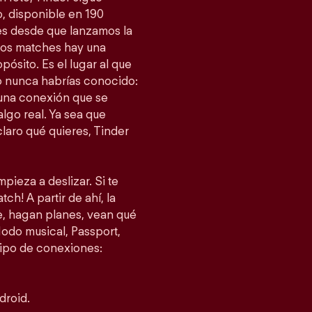
, disponible en 190
es desde que lanzamos la
esos matches hay una
ósito. Es el lugar al que
 nunca habrías conocido:
 una conexión que se
lgo real. Ya sea que
laro qué quieres, Tinder
pieza a deslizar. Si te
ch! A partir de ahí, la
je, hagan planes, vean qué
do musical, Passport,
tipo de conexiones:
droid.