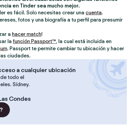
encia en Tinder sea mucho mejor.
er es fácil. Solo necesitas crear una
cuenta
.
reses, fotos y una biografía a tu perfil para presumir
zar a
hacer match
!
sar la
función Passport™
, la cual está incluida en
ium
. Passport te permite cambiar tu ubicación y hacer
ras ciudades.
cceso a cualquier ubicación
de todo el
eles. Sídney.
Las Condes
?