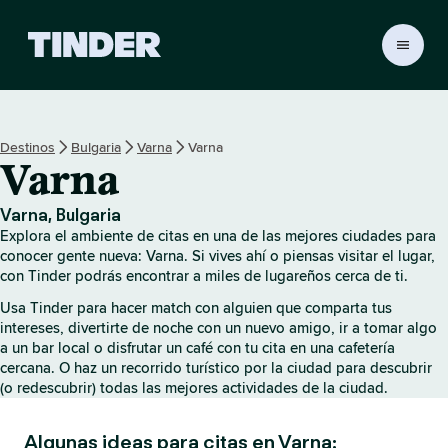
I
n
i
c
i
Destinos
Bulgaria
Varna
Varna
o
Varna
d
e
T
Varna, Bulgaria
i
Explora el ambiente de citas en una de las mejores ciudades para
n
conocer gente nueva: Varna. Si vives ahí o piensas visitar el lugar,
d
con Tinder podrás encontrar a miles de lugareños cerca de ti.
e
Usa Tinder para hacer match con alguien que comparta tus
r
intereses, divertirte de noche con un nuevo amigo, ir a tomar algo
a un bar local o disfrutar un café con tu cita en una cafetería
cercana. O haz un recorrido turístico por la ciudad para descubrir
(o redescubrir) todas las mejores actividades de la ciudad.
Algunas ideas para citas en Varna: