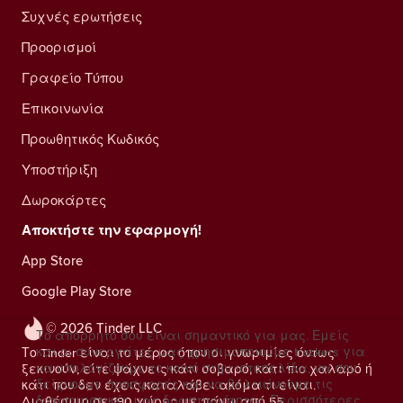
Συχνές ερωτήσεις
Προορισμοί
Γραφείο Τύπου
Επικοινωνία
Προωθητικός Κωδικός
Υποστήριξη
Δωροκάρτες
Αποκτήστε την εφαρμογή!
App Store
Google Play Store
© 2026 Tinder LLC
Το απόρρητό σου είναι σημαντικό για μας. Εμείς
και οι συνεργάτες μας χρησιμοποιούμε trackers για
Το Tinder είναι το μέρος όπου οι γνωριμίες όντως
να υπολογίζουμε το κοινό στην ιστοσελίδα, να σου
ξεκινούν, είτε ψάχνεις κάτι σοβαρό, κάτι πιο χαλαρό ή
δείχνουμε προσφορές και να βελτιώνουμε τις
κάτι που δεν έχεις καταλάβει ακόμα τι είναι.
διαφημιστικές μας δραστηριότητες.
Περισσότερες
Διαθέσιμο σε 190 χώρες με πάνω από 55