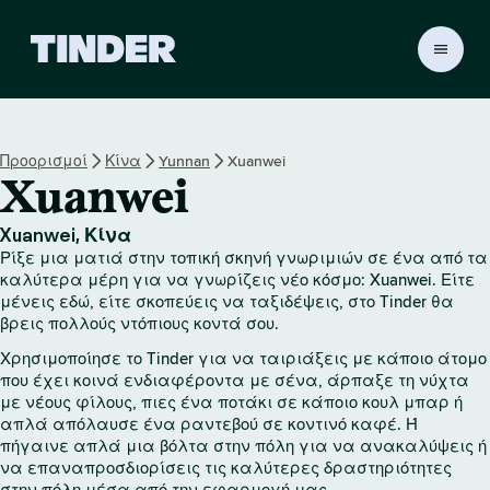
Α
ρ
χ
ι
κ
Προορισμοί
Κίνα
Yunnan
Xuanwei
ή
Xuanwei
σ
ε
λ
Xuanwei, Κίνα
ί
Ρίξε μια ματιά στην τοπική σκηνή γνωριμιών σε ένα από τα
δ
καλύτερα μέρη για να γνωρίζεις νέο κόσμο: Xuanwei. Είτε
α
μένεις εδώ, είτε σκοπεύεις να ταξιδέψεις, στο Tinder θα
βρεις πολλούς ντόπιους κοντά σου.
T
i
Χρησιμοποίησε το Tinder για να ταιριάξεις με κάποιο άτομο
n
που έχει κοινά ενδιαφέροντα με σένα, άρπαξε τη νύχτα
d
με νέους φίλους, πιες ένα ποτάκι σε κάποιο κουλ μπαρ ή
e
απλά απόλαυσε ένα ραντεβού σε κοντινό καφέ. Ή
r
πήγαινε απλά μια βόλτα στην πόλη για να ανακαλύψεις ή
να επαναπροσδιορίσεις τις καλύτερες δραστηριότητες
στην πόλη μέσα από την εφαρμογή μας.