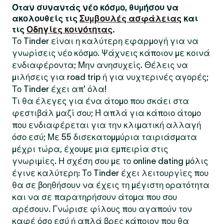
Όταν συναντάς νέο κόσμο, θυμήσου να
ακολουθείς τις
Συμβουλές ασφάλειας
και
τις
Οδηγίες κοινότητας
.
Το Tinder είναι η καλύτερη εφαρμογή για να
γνωρίσεις νέο κόσμο. Ψάχνεις κάποιον με κοινά
ενδιαφέροντα; Μην ανησυχείς. Θέλεις να
μιλήσεις για road trip ή για νυχτερινές αγορές;
Το Tinder έχει απ' όλα!
Τι θα έλεγες για ένα άτομο που σκάει στα
φεστιβάλ μαζί σου; Ή απλά για κάποιο άτομο
που ενδιαφέρεται για την κλιματική αλλαγή
όσο εσύ; Με 55 δισεκατομμύρια ταιριάσματα
μέχρι τώρα, έχουμε μια εμπειρία στις
γνωριμίες. Η σχέση σου με το online dating μόλις
έγινε καλύτερη: Το Tinder έχει λειτουργίες που
θα σε βοηθήσουν να έχεις τη μέγιστη ορατότητα
και να σε παρατηρήσουν άτομα που σου
αρέσουν. Γνώρισε φίλους που αγαπούν τον
καφέ όσο εσύ ή απλά βρες κάποιον που θα