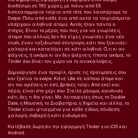
διαθέσιμη σε 190 χώρες, με πάνω από 55
δισεκατομμύρια ταίρια από τότε που λανσάραμε το
Swipe. Πίσω από κάθε ένα από αυτά τα ταιριάσματα
υπάρχουν αληθινά άτομα. Αυτός ήταν πάντα ο
στόχος. Είναι το μέρος που πας για να γνωρίσεις
άτομα που αλλιώς δεν θα είχες γνωρίσει: ένα νέο
crush, έναν ταξιδιωτικό σύντροφο, κάτι που ξεκινάει
χαλαρά και καταλήγει σε κάτι αληθινό. Ό,τι κι αν
ψάχνεις, ή ακόμα κι αν δεν ψάχνεις τίποτα ακόμα, το
Tinder σου δίνει τον χώρο να το ανακαλύψεις.
Δημιούργησε ένα προφίλ, όρισε τις προτιμήσεις σου
και ξεκίνα το swipe. Κάνε Like σε κάποιο άτομο και
αν του αρέσεις κι εσύ, βρήκες ταίρι. Από εκεί και
πέρα, είναι στο χέρι σου. Στείλε μήνυμα, κανόνισε
κάτι, δες τι θα γίνει. Με λειτουργίες όπως το Double
Date, η Μουσική, το Διαβατήριο, η Χημεία και άλλα, το
Tinder είναι φτιαγμένο για κάθε είδους σύνδεση:
χαλαρή, σοβαρή ή κάτι ενδιάμεσο.
Κατέβασε δωρεάν την εφαρμογή Tinder για iOS και
Android.