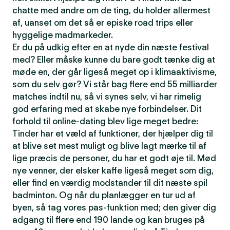
chatte med andre om de ting, du holder allermest
af, uanset om det så er episke road trips eller
hyggelige madmarkeder.
Er du på udkig efter en at nyde din næste festival
med? Eller måske kunne du bare godt tænke dig at
møde en, der går ligeså meget op i klimaaktivisme,
som du selv gør? Vi står bag flere end 55 milliarder
matches indtil nu, så vi synes selv, vi har rimelig
god erfaring med at skabe nye forbindelser. Dit
forhold til online-dating blev lige meget bedre:
Tinder har et væld af funktioner, der hjælper dig til
at blive set mest muligt og blive lagt mærke til af
lige præcis de personer, du har et godt øje til. Mød
nye venner, der elsker kaffe ligeså meget som dig,
eller find en værdig modstander til dit næste spil
badminton. Og når du planlægger en tur ud af
byen, så tag vores pas-funktion med; den giver dig
adgang til flere end 190 lande og kan bruges på