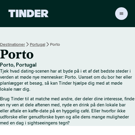
T
i
n
d
e
Destinationer
Portugal
Porto
r
Porto
s
s
t
Porto, Portugal
a
Tjek hvad dating-scenen har at byde på i et af det bedste steder i
r
verden at møde nye mennesker: Porto. Uanset om du bor her eller
t
planlægger et besøg, så kan Tinder hjælpe dig med at møde
lokale nær dig.
s
i
Brug Tinder til at matche med andre, der deler dine interesse, finde
d
en ny ven at dele aftenen med, nyde en drink på den lokale bar
e
eller aftale en kaffe-date på en hyggelig café. Eller hvorfor ikke
udforske eller genudforske byen og alle dens mange muligheder
med en dag i sightseeingens tegn?