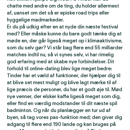
chatte med andre om de ting, du holder allermest
af, uanset om det så er episke road trips eller
hyggelige madmarkeder.
Er du på udkig efter en at nyde din næste festival
med? Eller måske kunne du bare godt tænke dig at
møde en, der går ligeså meget op i klimaaktivisme,
som du selv gør? Vi står bag flere end 55 milliarder
matches indtil nu, så vi synes selv, vi har rimelig
god erfaring med at skabe nye forbindelser. Dit
forhold til online-dating blev lige meget bedre:
Tinder har et væld af funktioner, der hjælper dig til
at blive set mest muligt og blive lagt mærke til af
lige præcis de personer, du har et godt øje til. Mød
nye venner, der elsker kaffe ligeså meget som dig,
eller find en værdig modstander til dit næste spil
badminton. Og når du planlægger en tur ud af
byen, så tag vores pas-funktion med; den giver dig
adgang til flere end 190 lande og kan bruges på