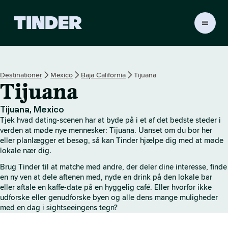
T
i
n
d
e
Destinationer
Mexico
Baja California
Tijuana
r
Tijuana
s
s
t
Tijuana, Mexico
a
Tjek hvad dating-scenen har at byde på i et af det bedste steder i
r
verden at møde nye mennesker: Tijuana. Uanset om du bor her
t
eller planlægger et besøg, så kan Tinder hjælpe dig med at møde
lokale nær dig.
s
i
Brug Tinder til at matche med andre, der deler dine interesse, finde
d
en ny ven at dele aftenen med, nyde en drink på den lokale bar
e
eller aftale en kaffe-date på en hyggelig café. Eller hvorfor ikke
udforske eller genudforske byen og alle dens mange muligheder
med en dag i sightseeingens tegn?