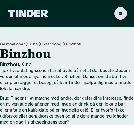
T
i
n
d
e
Destinationer
Kina
Shandong
Binzhou
r
Binzhou
s
s
t
Binzhou, Kina
a
Tjek hvad dating-scenen har at byde på i et af det bedste steder i
r
verden at møde nye mennesker: Binzhou. Uanset om du bor her
t
eller planlægger et besøg, så kan Tinder hjælpe dig med at møde
lokale nær dig.
s
i
Brug Tinder til at matche med andre, der deler dine interesse, finde
d
en ny ven at dele aftenen med, nyde en drink på den lokale bar
e
eller aftale en kaffe-date på en hyggelig café. Eller hvorfor ikke
udforske eller genudforske byen og alle dens mange muligheder
med en dag i sightseeingens tegn?