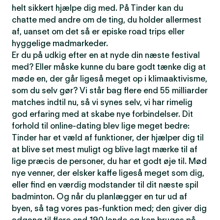
helt sikkert hjælpe dig med. På Tinder kan du
chatte med andre om de ting, du holder allermest
af, uanset om det så er episke road trips eller
hyggelige madmarkeder.
Er du på udkig efter en at nyde din næste festival
med? Eller måske kunne du bare godt tænke dig at
møde en, der går ligeså meget op i klimaaktivisme,
som du selv gør? Vi står bag flere end 55 milliarder
matches indtil nu, så vi synes selv, vi har rimelig
god erfaring med at skabe nye forbindelser. Dit
forhold til online-dating blev lige meget bedre:
Tinder har et væld af funktioner, der hjælper dig til
at blive set mest muligt og blive lagt mærke til af
lige præcis de personer, du har et godt øje til. Mød
nye venner, der elsker kaffe ligeså meget som dig,
eller find en værdig modstander til dit næste spil
badminton. Og når du planlægger en tur ud af
byen, så tag vores pas-funktion med; den giver dig