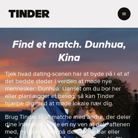
T
i
n
d
e
Find et match. Dunhua,
r
s
Kina
s
t
a
Tjek hvad dating-scenen har at byde på i et af
r
det bedste steder i verden at møde nye
t
mennesker: Dunhua. Uanset om du bor her
s
eller planlægger et besøg, så kan Tinder
i
hjælpe dig med at møde lokale nær dig.
d
e
Brug Tinder til at matche med andre, der deler
dine interesse, finde en ny ven at dele aftenen
med, nyde en drink på den lokale bar eller