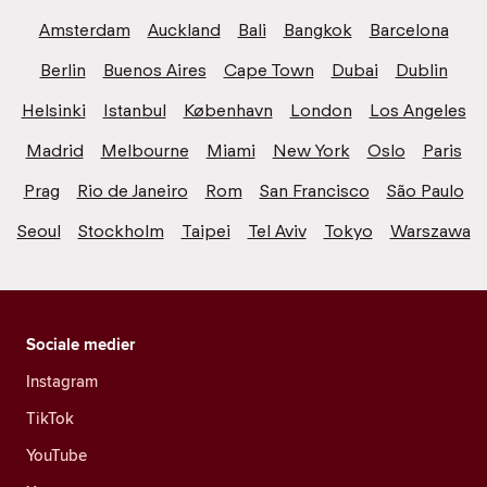
Amsterdam
Auckland
Bali
Bangkok
Barcelona
Berlin
Buenos Aires
Cape Town
Dubai
Dublin
Helsinki
Istanbul
København
London
Los Angeles
Madrid
Melbourne
Miami
New York
Oslo
Paris
Prag
Rio de Janeiro
Rom
San Francisco
São Paulo
Seoul
Stockholm
Taipei
Tel Aviv
Tokyo
Warszawa
Sociale medier
Instagram
TikTok
YouTube