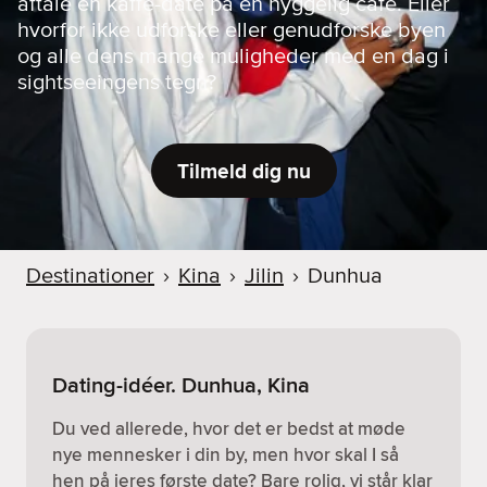
aftale en kaffe-date på en hyggelig café. Eller
hvorfor ikke udforske eller genudforske byen
og alle dens mange muligheder med en dag i
sightseeingens tegn?
Tilmeld dig nu
Destinationer
›
Kina
›
Jilin
›
Dunhua
Dating-idéer. Dunhua, Kina
Du ved allerede, hvor det er bedst at møde
nye mennesker i din by, men hvor skal I så
hen på jeres første date? Bare rolig, vi står klar