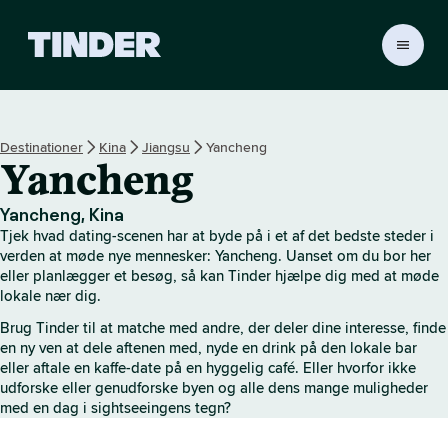
T
i
n
d
e
Destinationer
Kina
Jiangsu
Yancheng
r
Yancheng
s
s
t
Yancheng, Kina
a
Tjek hvad dating-scenen har at byde på i et af det bedste steder i
r
verden at møde nye mennesker: Yancheng. Uanset om du bor her
t
eller planlægger et besøg, så kan Tinder hjælpe dig med at møde
lokale nær dig.
s
i
Brug Tinder til at matche med andre, der deler dine interesse, finde
d
en ny ven at dele aftenen med, nyde en drink på den lokale bar
e
eller aftale en kaffe-date på en hyggelig café. Eller hvorfor ikke
udforske eller genudforske byen og alle dens mange muligheder
med en dag i sightseeingens tegn?