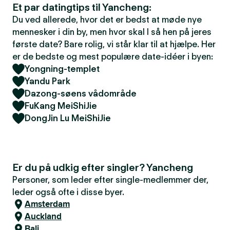
Et par datingtips til Yancheng:
Du ved allerede, hvor det er bedst at møde nye
mennesker i din by, men hvor skal I så hen på jeres
første date? Bare rolig, vi står klar til at hjælpe. Her
er de bedste og mest populære date-idéer i byen:
Yongning-templet
Yandu Park
Dazong-søens vådområde
FuKang MeiShiJie
DongJin Lu MeiShiJie
Er du på udkig efter singler? Yancheng
Personer, som leder efter single-medlemmer der,
leder også ofte i disse byer.
Amsterdam
Auckland
Bali