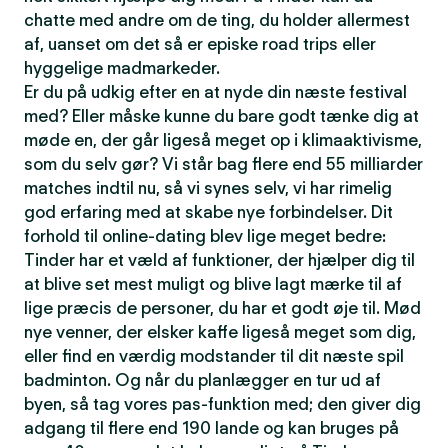
chatte med andre om de ting, du holder allermest
af, uanset om det så er episke road trips eller
hyggelige madmarkeder.
Er du på udkig efter en at nyde din næste festival
med? Eller måske kunne du bare godt tænke dig at
møde en, der går ligeså meget op i klimaaktivisme,
som du selv gør? Vi står bag flere end 55 milliarder
matches indtil nu, så vi synes selv, vi har rimelig
god erfaring med at skabe nye forbindelser. Dit
forhold til online-dating blev lige meget bedre:
Tinder har et væld af funktioner, der hjælper dig til
at blive set mest muligt og blive lagt mærke til af
lige præcis de personer, du har et godt øje til. Mød
nye venner, der elsker kaffe ligeså meget som dig,
eller find en værdig modstander til dit næste spil
badminton. Og når du planlægger en tur ud af
byen, så tag vores pas-funktion med; den giver dig
adgang til flere end 190 lande og kan bruges på