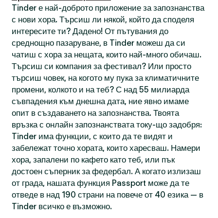
Tinder е най-доброто приложение за запознанства
с нови хора. Търсиш ли някой, който да споделя
интересите ти? Дадено! От пътувания до
среднощно пазаруване, в Tinder можеш да си
чатиш с хора за нещата, които най-много обичаш.
Търсиш си компания за фестивал? Или просто
търсиш човек, на когото му пука за климатичните
промени, колкото и на теб? С над 55 милиарда
съвпадения към днешна дата, ние явно имаме
опит в създаването на запознанства. Твоята
връзка с онлайн запознанствата току-що задобря:
Tinder има функции, с които да те видят и
забележат точно хората, които харесваш. Намери
хора, запалени по кафето като теб, или пък
достоен съперник за федербал. А когато излизаш
от града, нашата функция Passport може да те
отведе в над 190 страни на повече от 40 езика — в
Tinder всичко е възможно.