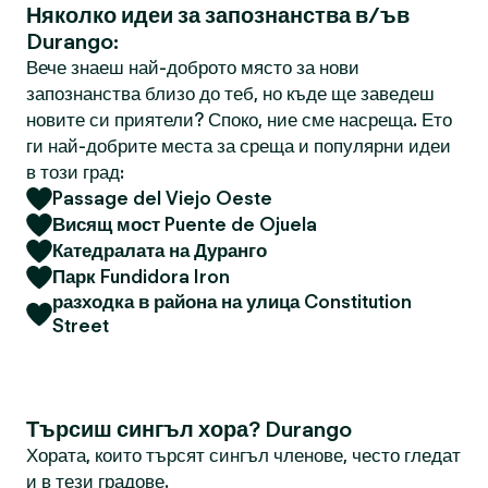
Няколко идеи за запознанства в/ъв
Durango:
Вече знаеш най-доброто място за нови
запознанства близо до теб, но къде ще заведеш
новите си приятели? Споко, ние сме насреща. Ето
ги най-добрите места за среща и популярни идеи
в този град:
Passage del Viejo Oeste
Висящ мост Puente de Ojuela
Катедралата на Дуранго
Парк Fundidora Iron
разходка в района на улица Constitution
Street
Търсиш сингъл хора? Durango
Хората, които търсят сингъл членове, често гледат
и в тези градове.