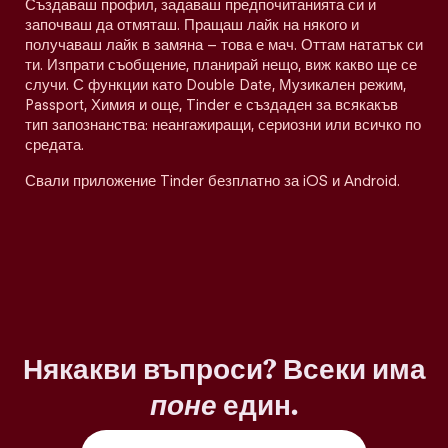
Създаваш профил, задаваш предпочитанията си и
започваш да отмяташ. Пращаш лайк на някого и
получаваш лайк в замяна – това е мач. Оттам нататък си
ти. Изпрати съобщение, планирай нещо, виж какво ще се
случи. С функции като Double Date, Музикален режим,
Passport, Химия и още, Tinder е създаден за всякакъв
тип запознанства: неангажиращи, сериозни или всичко по
средата.
Свали приложение Tinder безплатно за iOS и Android.
Някакви въпроси? Всеки има
поне
един.