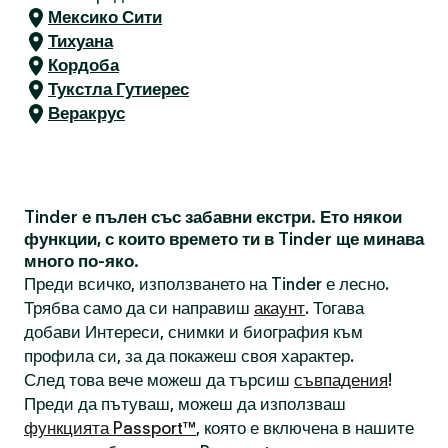
Мексико Сити
Тихуана
Кордоба
Тукстла Гутиерес
Веракрус
Tinder е пълен със забавни екстри. Ето някои
функции, с които времето ти в Tinder ще минава
много по-яко.
Преди всичко, използването на Tinder е лесно.
Трябва само да си направиш
акаунт
. Тогава
добави Интереси, снимки и биография към
профила си, за да покажеш своя характер.
След това вече можеш да търсиш
съвпадения
!
Преди да пътуваш, можеш да използваш
функцията Passport™
, която е включена в нашите