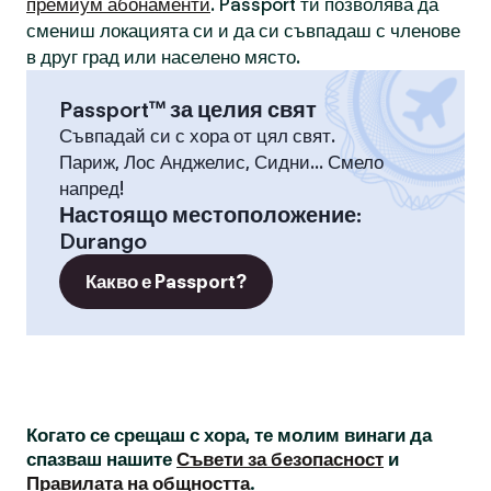
премиум абонаменти
. Passport ти позволява да
смениш локацията си и да си съвпадаш с членове
в друг град или населено място.
Passport™ за целия свят
Съвпадай си с хора от цял свят.
Париж, Лос Анджелис, Сидни... Смело
напред!
Настоящо местоположение
:
Durango
Какво е Passport?
Когато се срещаш с хора, те молим винаги да
спазваш нашите
Съвети за безопасност
и
Правилата на общността
.