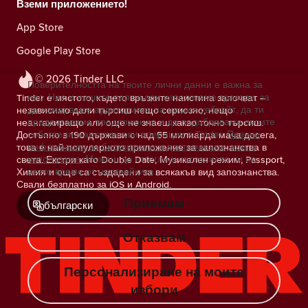
Вземи приложението!
App Store
Google Play Store
© 2026 Tinder LLC
Поверителността на твоите лични данни е важна за
нас. Ние и нашите партньори използваме тракери, за
Tinder е мястото, където връзките наистина започват –
да измерваме аудиторията на нашия уебсайт, да ти
независимо дали търсиш нещо сериозно, нещо
предоставяме предложения и да подобряваме своите
неангажиращо или още не знаеш какво точно търсиш.
собствени маркетингови операции в Tinder.
Повече
Достъпно в 190 държави с над 55 милиарда мача досега,
информация за бисквитките и доставчиците, които
това е най-популярното приложение за запознанства в
използваме.
Можеш да оттеглиш съгласието си по
света. Екстри като Double Date, Музикален режим, Passport,
всяко време от настройките.
Химия и още са създадени за всякакъв вид запознанства.
Свали безплатно за iOS и Android.
Приемам
български
Отказвам
Персонализиране на моите
избори