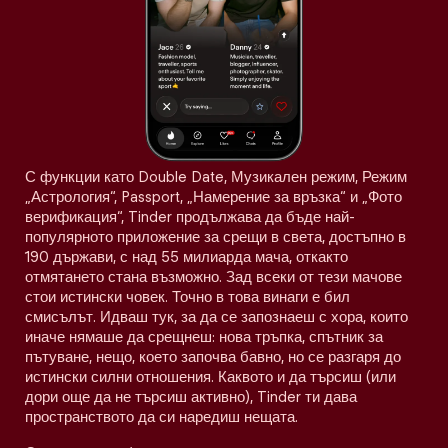
С функции като Double Date, Музикален режим, Режим
„Астрология“, Passport, „Намерение за връзка“ и „Фото
верификация“, Tinder продължава да бъде най-
популярното приложение за срещи в света, достъпно в
190 държави, с над 55 милиарда мача, откакто
отмятането стана възможно. Зад всеки от тези мачове
стои истински човек. Точно в това винаги е бил
смисълът. Идваш тук, за да се запознаеш с хора, които
иначе нямаше да срещнеш: нова тръпка, спътник за
пътуване, нещо, което започва бавно, но се разгаря до
истински силни отношения. Каквото и да търсиш (или
дори още да не търсиш активно), Tinder ти дава
пространството да си наредиш нещата.