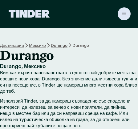
T
i
n
d
e
Дестинации
Мексико
Durango
Durango
r
Durango
Н
а
ч
Durango, Мексико
а
Виж как вървят запознанствата в едно от най-добрите места за
л
срещи с нови хора: Durango. Без значение дали живееш тук или
о
си на посещение, в Tinder ще намериш много местни хора близо
до теб.
Използвай Tinder, за да намериш съвпадение със споделени
интереси, да излезеш за вечер с нови приятели, да пийнеш
нещо в местен бар или да си направиш среща на кафе. Или
излез на туристическа обиколка из града, за да откриеш или
преоткриеш най-хубавите неща в него.