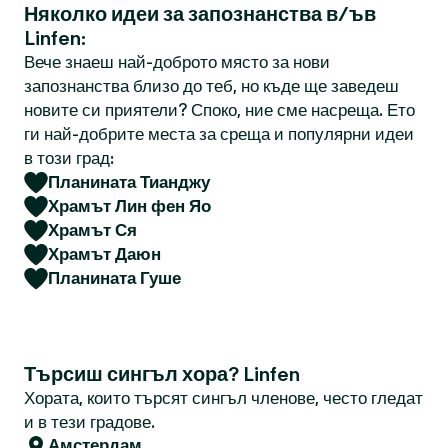
Няколко идеи за запознанства в/ъв
Linfen:
Вече знаеш най-доброто място за нови
запознанства близо до теб, но къде ще заведеш
новите си приятели? Споко, ние сме насреща. Ето
ги най-добрите места за среща и популярни идеи
в този град:
Планината Тианджу
Храмът Лин фен Яо
Храмът Ся
Храмът Даюн
Планината Гуше
Търсиш сингъл хора? Linfen
Хората, които търсят сингъл членове, често гледат
и в тези градове.
Амстердам