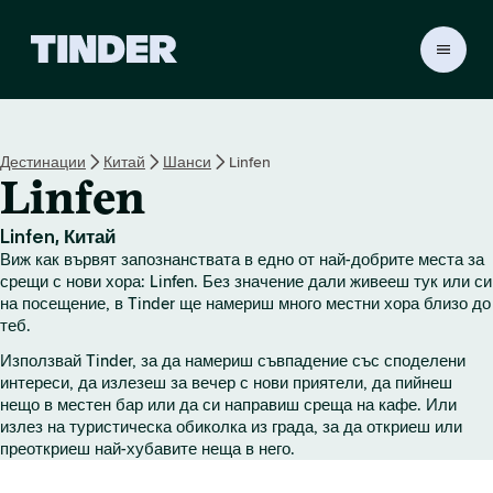
T
i
n
d
e
Дестинации
Китай
Шанси
Linfen
r
Linfen
Н
а
ч
Linfen, Китай
а
Виж как вървят запознанствата в едно от най-добрите места за
л
срещи с нови хора: Linfen. Без значение дали живееш тук или си
о
на посещение, в Tinder ще намериш много местни хора близо до
теб.
Използвай Tinder, за да намериш съвпадение със споделени
интереси, да излезеш за вечер с нови приятели, да пийнеш
нещо в местен бар или да си направиш среща на кафе. Или
излез на туристическа обиколка из града, за да откриеш или
преоткриеш най-хубавите неща в него.