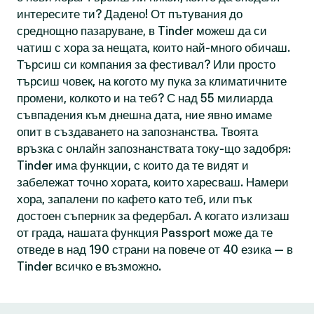
интересите ти? Дадено! От пътувания до
среднощно пазаруване, в Tinder можеш да си
чатиш с хора за нещата, които най-много обичаш.
Търсиш си компания за фестивал? Или просто
търсиш човек, на когото му пука за климатичните
промени, колкото и на теб? С над 55 милиарда
съвпадения към днешна дата, ние явно имаме
опит в създаването на запознанства. Твоята
връзка с онлайн запознанствата току-що задобря:
Tinder има функции, с които да те видят и
забележат точно хората, които харесваш. Намери
хора, запалени по кафето като теб, или пък
достоен съперник за федербал. А когато излизаш
от града, нашата функция Passport може да те
отведе в над 190 страни на повече от 40 езика — в
Tinder всичко е възможно.