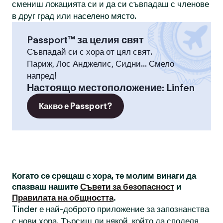
смениш локацията си и да си съвпадаш с членове
в друг град или населено място.
Passport™ за целия свят
Съвпадай си с хора от цял свят.
Париж, Лос Анджелис, Сидни... Смело
напред!
Настоящо местоположение
:
Linfen
Какво е Passport?
Когато се срещаш с хора, те молим винаги да
спазваш нашите
Съвети за безопасност
и
Правилата на общността
.
Tinder е най-доброто приложение за запознанства
с нови хора. Търсиш ли някой, който да споделя