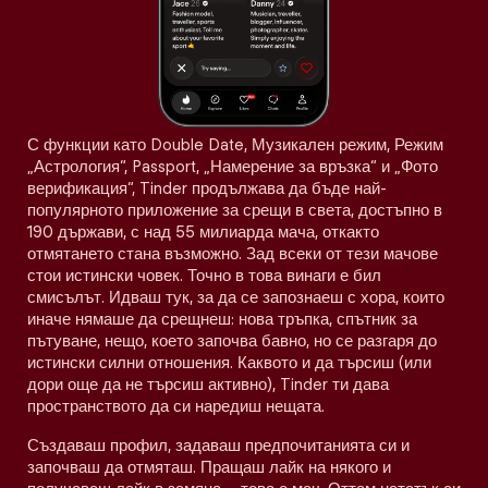
С функции като Double Date, Музикален режим, Режим
„Астрология“, Passport, „Намерение за връзка“ и „Фото
верификация“, Tinder продължава да бъде най-
популярното приложение за срещи в света, достъпно в
190 държави, с над 55 милиарда мача, откакто
отмятането стана възможно. Зад всеки от тези мачове
стои истински човек. Точно в това винаги е бил
смисълът. Идваш тук, за да се запознаеш с хора, които
иначе нямаше да срещнеш: нова тръпка, спътник за
пътуване, нещо, което започва бавно, но се разгаря до
истински силни отношения. Каквото и да търсиш (или
дори още да не търсиш активно), Tinder ти дава
пространството да си наредиш нещата.
Създаваш профил, задаваш предпочитанията си и
започваш да отмяташ. Пращаш лайк на някого и