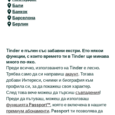
Бали
Банкок
Барселона
Берлин
Tinder е пълен със забавни екстри. Ето някои
функции, с които времето ти в Tinder ще минава
много по-яко.
Преди всичко, използването на Tinder е лесно.
Трябва само да си направиш
акаунт
. Тогава
добави Интереси, снимки и биография към
профила си, за да покажеш своя характер.
След това вече можеш да търсиш
съвпадения
!
Преди да пътуваш, можеш да използваш
функцията Passport™
, която е включена в нашите
премиум абонаменти
. Passport ти позволява да