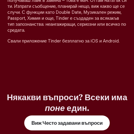
получаваш лайк в замяна – това е мач. Оттам нататък си
ти. Изпрати съобщение, планирай нещо, виж какво ще се
случи. С функции като Double Date, Музикален режим,
Passport, Химия и още, Tinder е създаден за всякакъв
тип запознанства: неангажиращи, сериозни или всичко по
средата.
Свали приложение Tinder безплатно за iOS и Android.
Някакви въпроси? Всеки има
поне
един.
Виж Често задавани въпроси