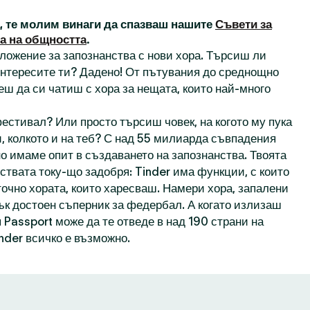
а, те молим винаги да спазваш нашите
Съвети за
а на общността
.
иложение за запознанства с нови хора. Търсиш ли
 интересите ти? Дадено! От пътувания до среднощно
еш да си чатиш с хора за нещата, които най-много
естивал? Или просто търсиш човек, на когото му пука
, колкото и на теб? С над 55 милиарда съвпадения
о имаме опит в създаването на запознанства. Твоята
ствата току-що задобря: Tinder има функции, с които
точно хората, които харесваш. Намери хора, запалени
пък достоен съперник за федербал. А когато излизаш
 Passport може да те отведе в над 190 страни на
inder всичко е възможно.