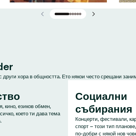
der
с други хора в общността. Ето някои често срещани зани
ство
Социални
събирания
, кино, езиков обмен,
сичко, което ти дава тема
Концерти, фестивали, кар
.
спорт – този тип планове,
по-добри с някой нов чове