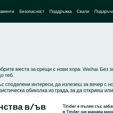
аменти
Безопасност
Поддръжка
Свали
Подаръчн
брите места за срещи с нови хора: Weihai. Без 
о теб.
с споделени интереси, да излезеш за вечер с н
ристическа обиколка из града, за да откриеш ил
нства в/ъв
Tinder е пълен със заба
в Tinder ще минава мно