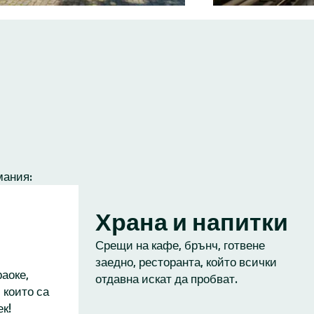
мания:
Храна и напитки
Срещи на кафе, брънч, готвене
заедно, ресторанта, който всички
аоке,
отдавна искат да пробват.
 които са
к!