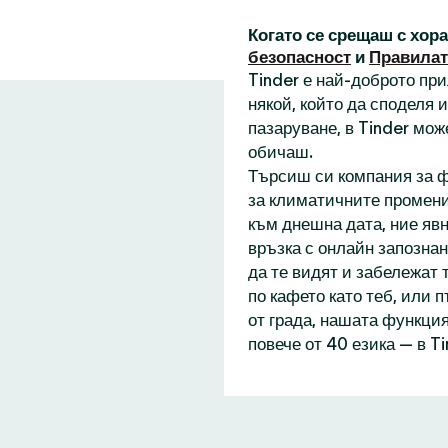
Когато се срещаш с хор
безопасност
и
Правилат
Tinder е най-доброто пр
някой, който да споделя
пазаруване, в Tinder мож
обичаш.
Търсиш си компания за ф
за климатичните промени
към днешна дата, ние явн
връзка с онлайн запознан
да те видят и забележат 
по кафето като теб, или 
от града, нашата функция
повече от 40 езика — в T