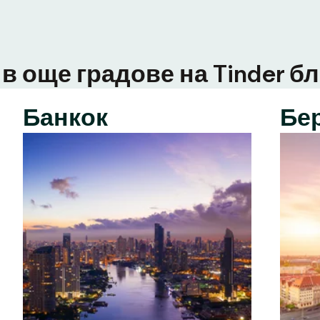
в още градове на Tinder бл
Банкок
Бе