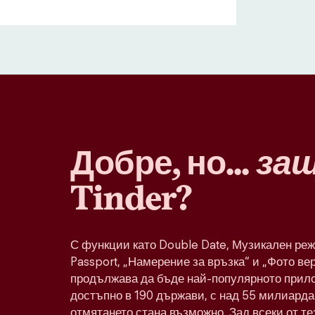
Добре, но...
за
Tinder?
С функции като Double Date, Музикален реж
Passport, „Намерение за връзка“ и „Фото ве
продължава да бъде най-популярното прило
достъпно в 190 държави, с над 55 милиарда 
отмятането стана възможно. Зад всеки от т