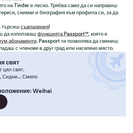
то на Tinder е лесно. Трябва само да си направиш
нтереси, снимки и биография към профила си, за да
а търсиш
съвпадения
!
ш да използваш
функцията Passport™
, която е
иум абонаменти
. Passport ти позволява да смениш
падаш с членове в друг град или населено място.
ия свят
т цял свят.
 Сидни... Смело
положение
:
Weihai
?