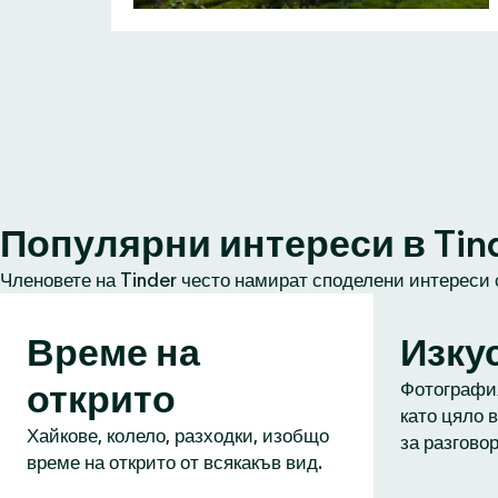
Популярни интереси в Tin
Членовете на Tinder често намират споделени интереси 
Време на
Изку
открито
Фотография
като цяло в
Хайкове, колело, разходки, изобщо
за разговор
време на открито от всякакъв вид.