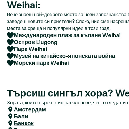
Weihai:
Вече знаеш най-доброто място за нови запознанства б
заведеш новите си приятели? Споко, ние сме насреща
места за среща и популярни идеи в този град:
Международен плаж за къпане Weihai
Остров Liugong
Парк Weihai
Музей на китайско-японската война
Морски парк Weihai
Търсиш сингъл хора? We
Хората, които търсят сингъл членове, често гледат и в
Амстердам
Бали
Банкок