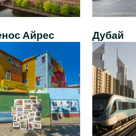
енос Айрес
Дубай