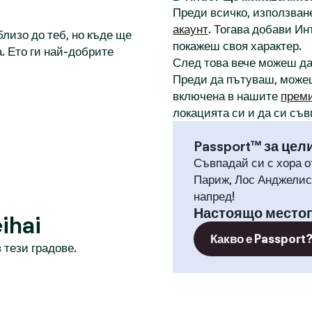
Преди всичко, използване
акаунт
. Тогава добави И
лизо до теб, но къде ще
покажеш своя характер.
. Ето ги най-добрите
След това вече можеш д
Преди да пътуваш, може
включена в нашите
прем
локацията си и да си съв
Passport™ за цел
Съвпадай си с хора о
Париж, Лос Анджелис,
напред!
Настоящо место
ihai
Какво е Passport
 тези градове.