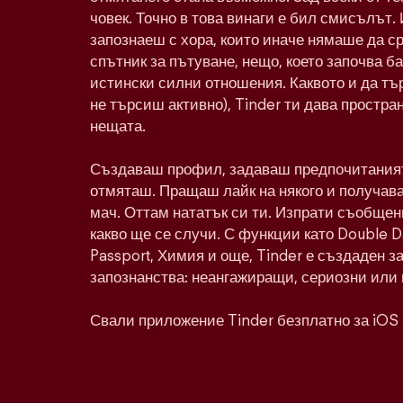
човек. Точно в това винаги е бил смисълът. 
запознаеш с хора, които иначе нямаше да с
спътник за пътуване, нещо, което започва ба
истински силни отношения. Каквото и да тъ
не търсиш активно), Tinder ти дава простра
нещата.
Създаваш профил, задаваш предпочитаният
отмяташ. Пращаш лайк на някого и получава
мач. Оттам нататък си ти. Изпрати съобщен
какво ще се случи. С функции като Double 
Passport, Химия и още, Tinder е създаден з
запознанства: неангажиращи, сериозни или 
Свали приложение Tinder безплатно за iOS 