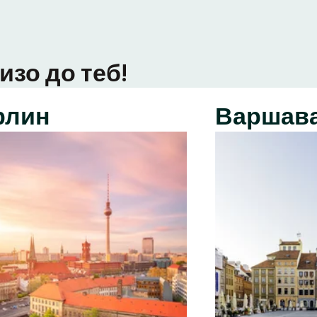
изо до теб!
рлин
Варшав