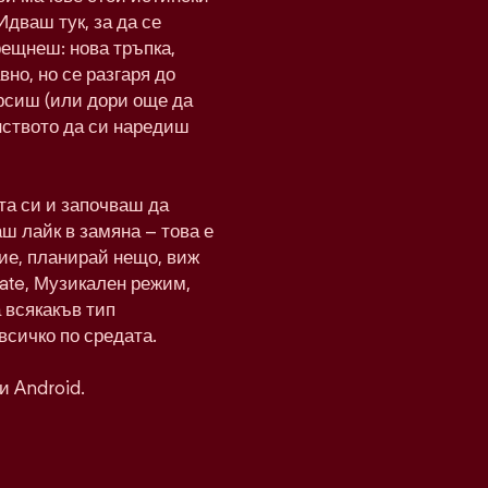
Идваш тук, за да се
рещнеш: нова тръпка,
вно, но се разгаря до
рсиш (или дори още да
нството да си наредиш
а си и започваш да
ш лайк в замяна – това е
ие, планирай нещо, виж
Date, Музикален режим,
а всякакъв тип
всичко по средата.
и Android.