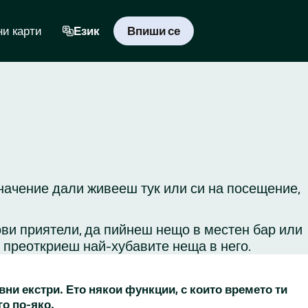
и карти
Език
Впиши се
значение дали живееш тук или си на посещение,
ови приятели, да пийнеш нещо в местен бар или
и преоткриеш най-хубавите неща в него.
вни екстри. Ето някои функции, с които времето ти
го по-яко.