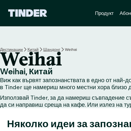
T
Продукт
Абон
i
n
d
e
r
Н
Дестинации
Китай
Шандонг
Weihai
Weihai
а
ч
а
Weihai, Китай
л
Виж как вървят запознанствата в едно от най-до
о
в Tinder ще намериш много местни хора близо д
Използвай Tinder, за да намериш съвпадение съ
да си направиш среща на кафе. Или излез на ту
Няколко идеи за запозна