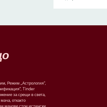
що
им, Режим „Астрология“,
рификация“, Tinder
жение за срещи в света,
мача, откакто
ези мачове стои истински